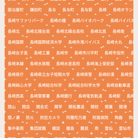
鍛冶屋町
鎌田町
長与
長与町
長与駅
長崎
長崎オランダ
長崎サファリパーク
長崎の鐘
長崎バイオパーク
長崎バイパス
長崎北
長崎北陽台高
長崎北陽台高校
長崎北高
長崎南
長
長崎国際
長崎国際経済大学
長崎外港バイパス
長崎大丸
長崎
長崎女子高
長崎工業
長崎市
長崎市川平町
長崎市役所
長
長崎本線
長崎水族館
長崎水産高校
長崎海上保安部
長崎港
長崎県庁
長崎県立女子短期大学
長崎県警
長崎砂漠
長崎空港
長崎純心大学
長崎総合科学
長崎総合科学大学
長崎自動車道
長崎西高
長崎警察署
長崎銀行
長崎電気軌道
長崎駅
長崎
閉山
閉店
開会式
開学
開拓農道
開校
開業
開港
開
間ノ瀬
防火
防犯カメラ
阿蘭陀万歳
附属病院
陶器
陶器
集中豪雨
集団就職
雑誌
離島
難民
雨
雲仙
雲仙市