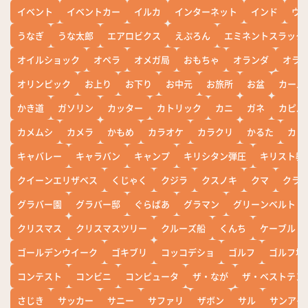
イベント
イベントカー
イルカ
インターネット
インド
ウ
うなぎ
うな太郎
エアロビクス
えぷろん
エミネントスラック
オイルショック
オペラ
オメガ局
おもちゃ
オランダ
オラ
オリンピック
お上り
お下り
お中元
お旅所
お盆
カール
かき道
ガソリン
カッター
カトリック
カニ
ガネ
カピバ
カメムシ
カメラ
かもめ
カラオケ
カラクリ
かるた
カレ
キャバレー
キャラバン
キャンプ
キリシタン弾圧
キリスト教
クイーンエリザベス
くじゃく
クジラ
クスノキ
クマ
クラ
グラバー園
グラバー邸
ぐらばあ
グラマン
グリーンベルト
クリスマス
クリスマスツリー
クルーズ船
くんち
ケーブル
ゴールデンウイーク
ゴキブリ
コッコデショ
ゴルフ
ゴルフ場
コンテスト
コンビニ
コンピュータ
ザ・なが
ザ・ベストテン
さじき
サッカー
サニー
サファリ
ザボン
サル
サンアイ