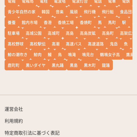
電報
電報局
電柱
電波塔
電波灯台
電話
電車
電鉄
青少年自然の家
韓国
音楽
風頭
飛行機
飛行艇
食品団地
養蚕
館内市場
香港
香焼工場
香焼町
馬
馬町
駅
駅
駐車場
高城公園
高城町
高島
高島炭鉱
高島町
高架広場
高校野球
高校駅伝
高潮
高速バス
高速道路
鬼岳
魚
鯨の潮吹き
鯨肉
鰻
鳥
鳴滝
鳴見台
鶴鳴女子高
鷹島
鹿町町
黒いダイヤ
黒丸踊
黒島
黒木町
龍踊
運営会社
利用規約
特定商取引法に基づく表記