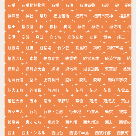
石岳
石岳動植物園
石橋
石油
石油備蓄
石炭
砂
砲弾
神戸屋
神社
祭り
福山雅治
福岡市
福岡市天神
福島町
福田
福砂屋
秋
移転
税関
稲佐
稲佐山
稲佐橋
積雪
空港
空襲
窓口
立て坑
立体交差
立春
竜巻
竣工
端
競技場
競艇
競輪場
竹ン芸
箕島町
築町
築町市場
米
精霊流し
素麺
終息宣言
終業式
経営再建
経済学部
結婚
綱引き
綱引き大会
網場
緑地帯
縦貫道路
繁華街
美津島
耐寒行進
聖火
肥前長田
脇岬
脱毛
脱線
自動車学校
船大工町
芥川賞
芦辺町
花
花月
花火
花見
花電車
若松大橋
茂木
茶市
草野球
華僑
落成
落成式
葉山
蝶々夫人
行列
行政・金融
行楽地
街並み
衝突
被爆
被爆者
裏くんち
複線化
西九州
西九州道
西友
西坂の丘
西山
西山トンネル
西山台
西彼杵半島
西彼杵郡
西彼町