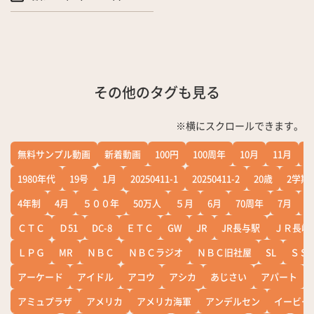
その他のタグも見る
※横にスクロールできます。
無料サンプル動画
新着動画
100円
100周年
10月
11月
1
1980年代
19号
1月
20250411-1
20250411-2
20歳
2学期
4年制
4月
５００年
50万人
５月
6月
70周年
7月
ＣＴＣ
Ｄ51
DC-8
ＥＴＣ
GW
JR
JR長与駅
ＪＲ長崎
ＬＰＧ
MR
ＮＢＣ
ＮＢＣラジオ
ＮＢＣ旧社屋
SL
ＳＳ
アーケード
アイドル
アコウ
アシカ
あじさい
アパート
アミュプラザ
アメリカ
アメリカ海軍
アンデルセン
イービー