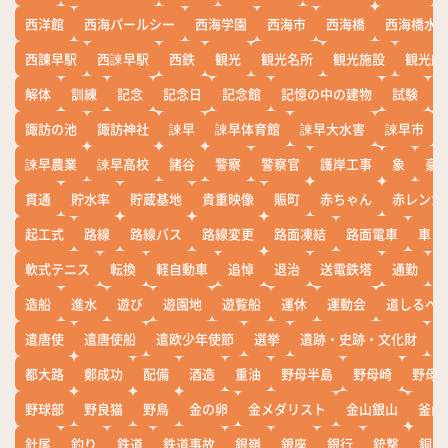
西洋館
西海パールシー
西海学園
西海市
西海橋
西海橋水
西諌早駅
西諫早駅
西鉄
観光
観光名所
観光施設
観光船
解体
訓練
記念
記念日
記念館
記憶の中の建物
試験
諏訪の池
諏訪神社
諫早
諫早体育館
諫早大水害
諫早市
諫早農業
諫早高校
諸谷
警察
警察官
護岸工事
象
豪
貫通
貯水率
貯蔵基地
貴重映像
賑町
赤ちゃん
赤レンガ
起工式
路線
路線バス
路線変更
路面凍結
路面電車
車
軟式テニス
転換
軽自動車
追悼
退治
送電鉄塔
通勤
造船
進水
遊び
遊園地
遊覧船
運休
運動会
道しるべ
遣唐使
遣唐使船
遣欧少年使節
選挙
遺跡・史跡・文化財
都大路
鄭成功
配備
酒造
重油
野母半島
野母崎
野母
野球部
野良猫
野鳥
金の卵
金メダリスト
金山銀山
釜山
針尾
釣り
鉄道
鉄道事故
銀嶺
銀座
銀行
銃撃
銅座