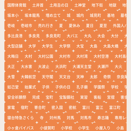
国際体育館
土井首
土用丑の日
土神堂
地下街
地獄
地獄
坂本小
坂本龍馬
埋め立て
城
城内
城見町
基地
墓参
壱岐
壱岐市
売れ行き
夏
夏休み
夏日
夏至
外国人バ
多比良港
多良見
多良見町
大バエ
大丸
大会
大分
大
大型店舗
大学
大学生
大学祭
大宝
大島
大島大橋
大
大晦日
大村
大村公園
大村市
大村湾
大村空港
大村高校
大正
大水害
大波止
大浜町
大浦天主堂
大瀬戸
大火
大雪
大韓航空
天守閣
天文台
天神
太郎
奇祭
奈良尾
如己堂
始業式
子供
子供の日
孔子廟
学園祭
学校
学
安全祈願祭
完成
宝町
宝製鋼社
実習
客船
宮摺
害虫
家電
宿町
寄合町
密入国
密航
富川
富江
富江町
寒
寝台特急さくら
寺
対州馬
対馬
対馬市
寿古踊
専用レー
小ヶ倉バイパス
小値賀町
小学校
小学生
小屋入り
小島