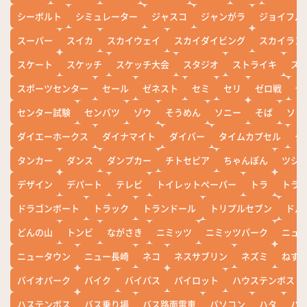
シーボルト
シミュレーター
ジャスコ
ジャンがラ
ジョイフル
スーパー
スイカ
スカイウェイ
スカイダイビング
スカイラン
スケート
スケッチ
スケッチ大会
スタジオ
ストライキ
ス
スポーツセンター
セール
ゼネスト
セミ
セリ
ゼロ戦
ぜ
センター試験
センバツ
ゾウ
そうめん
ソニー
そば
ソフ
ダイエーホークス
ダイナマイト
ダイバー
タイムカプセル
タ
タンカー
ダンス
ダンプカー
チトセピア
ちゃんぽん
ツシ
デザイン
デパート
テレビ
トイレットペーパー
トラ
トラ
ドラゴンボート
トラック
トランドール
トリプルセブン
ドル
どんの山
トンビ
ながさき
ニミッツ
ニミッツパーク
ニュ
ニュータウン
ニュー長崎
ネコ
ネスサブリン
ネズミ
ねず
バイオパーク
バイク
バイパス
パイロット
ハウステンボス
ハステンボス
バス乗り場
バス路面電車
パソコン
ハタ
ハ