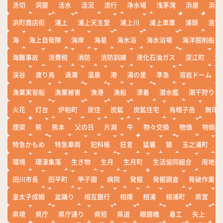
洗切
洞窟
活水
活況
流行
浄水場
浅茅湾
浜屋
浜屋
浜町商店街
浦上
浦上天主堂
浦上川
浦上車庫
浦頭
浩宮
海
海上自衛隊
海岸
海星
海水浴
海水浴場
海洋掘削船
海難事故
消費税
消防
消防訓練
液化石油ガス
深江町
淵
渓谷
渡り鳥
渦潮
温泉
港
湯の里
準急
溶岩ドーム
漁業実習船
漁業被害
漁港
漁船
漂着
潜水艦
潮干狩り
火花
灯台
炉粕町
炭住
炭鉱
炭鉱住宅
烏帽子岳
無印
煙突
熊
熊本
父の日
片淵
牛
物々交換
物価
物価高
特急かもめ
特急車両
犯科帳
狂言
猛暑
猿
玉之浦町
環境
環濠集落
生き物
生月
生月町
生活協同組合
用地売
田川市長
田平町
甲子園
病院
発掘
発掘調査
発破作業
皇太子成婚
盆踊り
相互銀行
相撲
相浦
相浦町
県営
県境
県庁
県庁通り
県短
県道
眼鏡橋
着工
矢上
矢