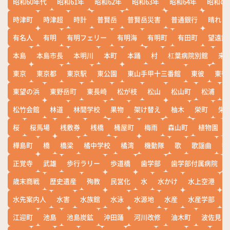
昭和60年代
昭和61年
昭和62年
昭和63年
昭和64年
昭和の
時津町
時津超
時計
普賢岳
普賢岳災害
普通銀行
晴れ
有名人
有明
有明フェリー
有明海
有明町
有田町
望遠鏡
本島
本島市長
本明川
本町
本踊
村
杠葉病院別館
来
東京
東京都
東京駅
東公園
東山手甲十三番館
東彼
東彼
東望の浜
東野岳町
東長崎
松が枝
松山
松山町
松浦
松竹会館
林道
林間学校
果物
架け替え
柚木
栄町
栄
桜
桜馬場
桟敷券
桟橋
桶屋町
梅雨
森山町
植物園
樺島町
橋
橋梁
橘中学校
橘湾
機動隊
歌
歌謡曲
歓
正覚寺
武雄
歩行ラリー
歩道橋
歯学部
歯学部付属病院
歳末商戦
歴史遺産
殉教
民営化
水
水かけ
水上空港
水先案内人
水害
水族館
水泳
水源地
水産
水産学部
江迎町
池島
池島炭鉱
沖田踊
河川改修
油木町
波佐見