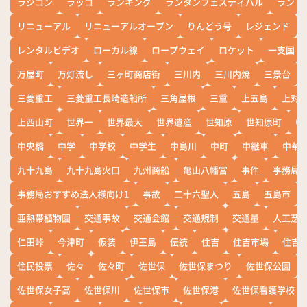
ラジコン
ラッコ
ランキング
ランタンフェスティバル
ランド
リニューアル
リニューアルオープン
りんどう号
レジェンド
レンタルビデオ
ローカル線
ロープウェイ
ロケット
一支国
万屋町
万灯流し
三ヶ町商店街
三川内
三川内焼
三景台
三菱重工
三菱重工長崎造船所
三角屋根
三重
上五島
上対
上西山町
世界一
世界最大
世界遺産
世知原
世知原町
中
中央橋
中学
中学校
中学生
中島川
中町
中継車
中華
九十九島
九十九島火口
九州商船
亀山八幡宮
事件
事務局お
事務局おすすめ法人様向け1
事故
二十六聖人
五島
五島市
亜熱帯植物園
交通事故
交通会館
交通規制
交通量
人工芝
仁田峠
今津町
仮装
伊王島
伝統
住吉
住吉市場
住吉
住民投票
佐々
佐々町
佐世保
佐世保まつり
佐世保公園
佐世保女子高
佐世保川
佐世保市
佐世保港
佐世保看護学校