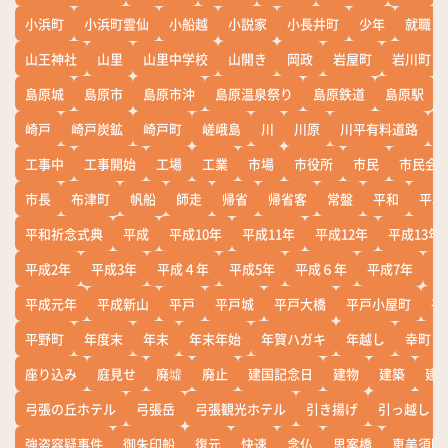
小浜町
小浜町雲仙
小船越
小説家
小長井町
少年
就職
山王神社
山里
山里中学校
山開き
岡政
岩屋町
岩川町
島原城
島原市
島原市沖
島原温泉祭り
島原鉄道
島原駅
崎戸
崎戸炭鉱
崎戸町
嵯峨島
川
川原
川平有料道路
工事中
工事開始
工場
工業
市場
市役所
市民
市民会
市長
布津町
帆船
師走
帰省
帰省客
常盤
平和
平和
平和祈念式典
平成
平成10年
平成11年
平成12年
平成13年
平成2年
平成3年
平成４年
平成5年
平成６年
平成7年
平
平成元年
平成新山
平戸
平戸城
平戸大橋
平戸小屋町
平
平野町
年度末
年末
年末年始
年賀ハガキ
年越し
幸町
座り込み
庭見せ
廃墟
廃止
建国記念日
建物
建築
建
弓張の丘ホテル
弓張岳
弓張観光ホテル
引き揚げ
引っ越し
強盗容疑事件
御朱印船
復元
快速
念仏
思案橋
恵美須町