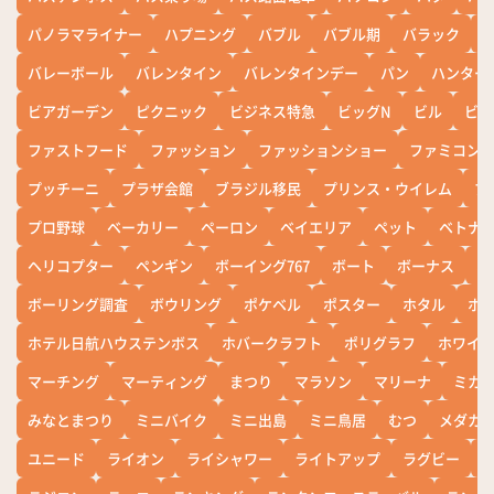
パノラマライナー
ハプニング
バブル
バブル期
バラック
バレーボール
バレンタイン
バレンタインデー
パン
ハンター
ビアガーデン
ピクニック
ビジネス特急
ビッグN
ビル
ビワ
ファストフード
ファッション
ファッションショー
ファミコン
プッチーニ
プラザ会館
ブラジル移民
プリンス・ウイレム
ブ
プロ野球
ベーカリー
ペーロン
ベイエリア
ペット
ベトナ
ヘリコプター
ペンギン
ボーイング767
ボート
ボーナス
ホ
ボーリング調査
ボウリング
ポケベル
ポスター
ホタル
ホ
ホテル日航ハウステンボス
ホバークラフト
ポリグラフ
ホワイ
マーチング
マーティング
まつり
マラソン
マリーナ
ミカ
みなとまつり
ミニバイク
ミニ出島
ミニ鳥居
むつ
メダカ
ユニード
ライオン
ライシャワー
ライトアップ
ラグビー