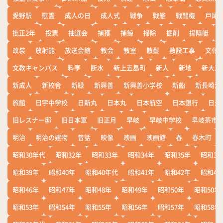
愛野駅
慰霊
成人の日
成人式
戦争
戦艦
戦闘機
戸尾
批正2年
投票
抽選会
捕獲
捕鯨
掃除
掘削
揚陸艇
改装
放射能
放送会館
教会
教室
散髪
敷設工事
文化
文教キャンパス
料亭
断水
新上五島町
新人
新地
新大工
新成人
新校舎
新緑
新興善
新興善小学校
新船
新長崎漁
旅館
日宇中学校
日新丸
日本丸
日本航空
日本銀行
日米
旧レスナー邸
旧日本軍
旧正月
早岐
早岐中学校
早岐茶市
明治
明治の建物
昔話
映像
映画
映画館
春
春木町
昭和30年代
昭和32年
昭和33年
昭和34年
昭和35年
昭和36
昭和39年
昭和40年
昭和40年代
昭和41年
昭和42年
昭和43
昭和46年
昭和47年
昭和48年
昭和49年
昭和50年
昭和50年
昭和53年
昭和54年
昭和55年
昭和56年
昭和57年
昭和58年