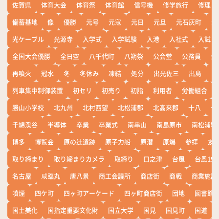
佐賀県
体育大会
体育祭
体育館
信号機
修学旅行
修理
備蓄基地
像
優勝
元号
元寇
元日
元旦
元石灰町
元
光ケーブル
光源寺
入学式
入学試験
入港
入社式
入試
全国大会優勝
全日空
八千代町
八朔祭
公会堂
公務員
公
再噴火
冠水
冬
冬休み
凍結
処分
出光佐三
出島
出
列車集中制御装置
初セリ
初売り
初詣
利用者
労働組合
勝山小学校
北九州
北村西望
北松浦郡
北高来郡
十八
十
千綿渓谷
半導体
卒業
卒業式
南串山
南島原市
南松浦郡
博多
博覧会
原の辻遺跡
原子力船
原潜
原爆
参拝
友
取り締まり
取り締まりカメラ
取締り
口之津
台風
台風19
名古屋
咸臨丸
唐八景
商工会議所
商店街
商戦
商業施設
噴煙
四ケ町
四ヶ町アーケード
四ヶ町商店街
団地
図書館
国土美化
国指定重要文化財
国立大学
国見
国見町
国道