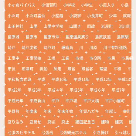
小ヶ倉バイパス
小値賀町
小学校
小学生
小屋入り
小島
小浜町
小浜町雲仙
小船越
小説家
小長井町
少年
就職
山王神社
山里
山里中学校
山開き
岡政
岩屋町
岩川町
島原城
島原市
島原市沖
島原温泉祭り
島原鉄道
島原駅
崎戸
崎戸炭鉱
崎戸町
嵯峨島
川
川原
川平有料道路
工事中
工事開始
工場
工業
市場
市役所
市民
市民会
市長
布津町
帆船
師走
帰省
帰省客
常盤
平和
平和
平和祈念式典
平成
平成10年
平成11年
平成12年
平成13年
平成2年
平成3年
平成４年
平成5年
平成６年
平成7年
平
平成元年
平成新山
平戸
平戸城
平戸大橋
平戸小屋町
平
平野町
年度末
年末
年末年始
年賀ハガキ
年越し
幸町
座り込み
庭見せ
廃墟
廃止
建国記念日
建物
建築
建
弓張の丘ホテル
弓張岳
弓張観光ホテル
引き揚げ
引っ越し