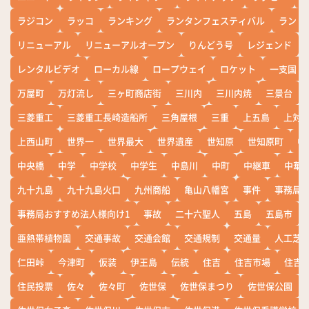
ラジコン
ラッコ
ランキング
ランタンフェスティバル
ランド
リニューアル
リニューアルオープン
りんどう号
レジェンド
レンタルビデオ
ローカル線
ロープウェイ
ロケット
一支国
万屋町
万灯流し
三ヶ町商店街
三川内
三川内焼
三景台
三菱重工
三菱重工長崎造船所
三角屋根
三重
上五島
上対
上西山町
世界一
世界最大
世界遺産
世知原
世知原町
中
中央橋
中学
中学校
中学生
中島川
中町
中継車
中華
九十九島
九十九島火口
九州商船
亀山八幡宮
事件
事務局お
事務局おすすめ法人様向け1
事故
二十六聖人
五島
五島市
亜熱帯植物園
交通事故
交通会館
交通規制
交通量
人工芝
仁田峠
今津町
仮装
伊王島
伝統
住吉
住吉市場
住吉
住民投票
佐々
佐々町
佐世保
佐世保まつり
佐世保公園