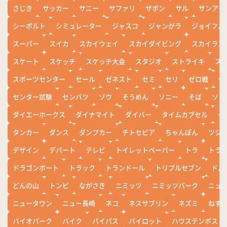
さじき
サッカー
サニー
サファリ
ザボン
サル
サンアイ
シーボルト
シミュレーター
ジャスコ
ジャンがラ
ジョイフル
スーパー
スイカ
スカイウェイ
スカイダイビング
スカイラン
スケート
スケッチ
スケッチ大会
スタジオ
ストライキ
ス
スポーツセンター
セール
ゼネスト
セミ
セリ
ゼロ戦
ぜ
センター試験
センバツ
ゾウ
そうめん
ソニー
そば
ソフ
ダイエーホークス
ダイナマイト
ダイバー
タイムカプセル
タ
タンカー
ダンス
ダンプカー
チトセピア
ちゃんぽん
ツシ
デザイン
デパート
テレビ
トイレットペーパー
トラ
トラ
ドラゴンボート
トラック
トランドール
トリプルセブン
ドル
どんの山
トンビ
ながさき
ニミッツ
ニミッツパーク
ニュ
ニュータウン
ニュー長崎
ネコ
ネスサブリン
ネズミ
ねず
バイオパーク
バイク
バイパス
パイロット
ハウステンボス