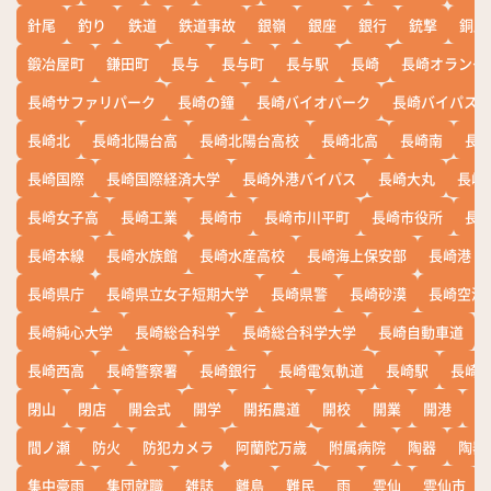
針尾
釣り
鉄道
鉄道事故
銀嶺
銀座
銀行
銃撃
銅座
鍛冶屋町
鎌田町
長与
長与町
長与駅
長崎
長崎オランダ
長崎サファリパーク
長崎の鐘
長崎バイオパーク
長崎バイパス
長崎北
長崎北陽台高
長崎北陽台高校
長崎北高
長崎南
長
長崎国際
長崎国際経済大学
長崎外港バイパス
長崎大丸
長崎
長崎女子高
長崎工業
長崎市
長崎市川平町
長崎市役所
長
長崎本線
長崎水族館
長崎水産高校
長崎海上保安部
長崎港
長崎県庁
長崎県立女子短期大学
長崎県警
長崎砂漠
長崎空港
長崎純心大学
長崎総合科学
長崎総合科学大学
長崎自動車道
長崎西高
長崎警察署
長崎銀行
長崎電気軌道
長崎駅
長崎
閉山
閉店
開会式
開学
開拓農道
開校
開業
開港
開
間ノ瀬
防火
防犯カメラ
阿蘭陀万歳
附属病院
陶器
陶器
集中豪雨
集団就職
雑誌
離島
難民
雨
雲仙
雲仙市