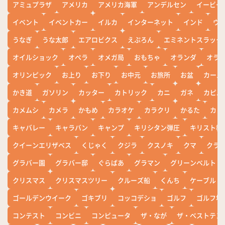
アミュプラザ
アメリカ
アメリカ海軍
アンデルセン
イービー
イベント
イベントカー
イルカ
インターネット
インド
ウ
うなぎ
うな太郎
エアロビクス
えぷろん
エミネントスラック
オイルショック
オペラ
オメガ局
おもちゃ
オランダ
オラ
オリンピック
お上り
お下り
お中元
お旅所
お盆
カール
かき道
ガソリン
カッター
カトリック
カニ
ガネ
カピバ
カメムシ
カメラ
かもめ
カラオケ
カラクリ
かるた
カレ
キャバレー
キャラバン
キャンプ
キリシタン弾圧
キリスト教
クイーンエリザベス
くじゃく
クジラ
クスノキ
クマ
クラ
グラバー園
グラバー邸
ぐらばあ
グラマン
グリーンベルト
クリスマス
クリスマスツリー
クルーズ船
くんち
ケーブル
ゴールデンウイーク
ゴキブリ
コッコデショ
ゴルフ
ゴルフ場
コンテスト
コンビニ
コンピュータ
ザ・なが
ザ・ベストテン