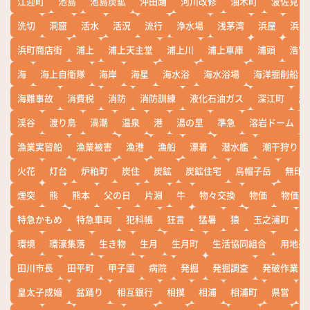
江迎町
池島
池島炭鉱
沖田踊
河川改修
油木町
波佐見
洗切
洞窟
活水
活況
流行
浄水場
浅茅湾
浜屋
浜屋
浜町商店街
浦上
浦上天主堂
浦上川
浦上車庫
浦頭
浩宮
海
海上自衛隊
海岸
海星
海水浴
海水浴場
海洋掘削船
海難事故
消費税
消防
消防訓練
液化石油ガス
深江町
淵
渓谷
渡り鳥
渦潮
温泉
港
湯の里
準急
溶岩ドーム
漁業実習船
漁業被害
漁港
漁船
漂着
潜水艦
潮干狩り
火花
灯台
炉粕町
炭住
炭鉱
炭鉱住宅
烏帽子岳
無印
煙突
熊
熊本
父の日
片淵
牛
物々交換
物価
物価高
特急かもめ
特急車両
犯科帳
狂言
猛暑
猿
玉之浦町
環境
環濠集落
生き物
生月
生月町
生活協同組合
用地売
田川市長
田平町
甲子園
病院
発掘
発掘調査
発破作業
皇太子成婚
盆踊り
相互銀行
相撲
相浦
相浦町
県営