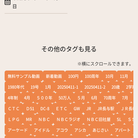
日
その他のタグも見る
※横にスクロールできます。
無料サンプル動画
新着動画
100円
100周年
10月
11月
1
1980年代
19号
1月
20250411-1
20250411-2
20歳
2学期
4年制
4月
５００年
50万人
５月
6月
70周年
7月
ＣＴＣ
Ｄ51
DC-8
ＥＴＣ
GW
JR
JR長与駅
ＪＲ長崎
ＬＰＧ
MR
ＮＢＣ
ＮＢＣラジオ
ＮＢＣ旧社屋
SL
ＳＳ
アーケード
アイドル
アコウ
アシカ
あじさい
アパート