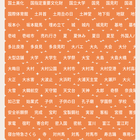
国土美化
国指定重要文化財
国立大学
国見
国見町
国道
国際体育館
土井首
土用丑の日
土神堂
地下街
地獄
地獄
坂本小
坂本龍馬
埋め立て
城
城内
城見町
基地
墓参
壱岐
壱岐市
売れ行き
夏
夏休み
夏日
夏至
外国人バ
多比良港
多良見
多良見町
大バエ
大丸
大会
大分
大
大型店舗
大学
大学生
大学祭
大宝
大島
大島大橋
大
大晦日
大村
大村公園
大村市
大村湾
大村空港
大村高校
大正
大水害
大波止
大浜町
大浦天主堂
大瀬戸
大火
大雪
大韓航空
天守閣
天文台
天神
太郎
奇祭
奈良尾
如己堂
始業式
子供
子供の日
孔子廟
学園祭
学校
学
安全祈願祭
完成
宝町
宝製鋼社
実習
客船
宮摺
害虫
家電
宿町
寄合町
密入国
密航
富川
富江
富江町
寒
寝台特急さくら
寺
対州馬
対馬
対馬市
寿古踊
専用レー