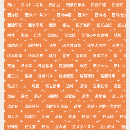
西山
西山トンネル
西山台
西彼杵半島
西彼杵郡
西彼町
西洋館
西海パールシー
西海学園
西海市
西海橋
西海橋水
西諌早駅
西諫早駅
西鉄
観光
観光名所
観光施設
観光船
解体
訓練
記念
記念日
記念館
記憶の中の建物
試験
諏訪の池
諏訪神社
諫早
諫早体育館
諫早大水害
諫早市
諫早農業
諫早高校
諸谷
警察
警察官
護岸工事
象
豪
貫通
貯水率
貯蔵基地
貴重映像
賑町
赤ちゃん
赤レンガ
起工式
路線
路線バス
路線変更
路面凍結
路面電車
車
軟式テニス
転換
軽自動車
追悼
退治
送電鉄塔
通勤
造船
進水
遊び
遊園地
遊覧船
運休
運動会
道しるべ
遣唐使
遣唐使船
遣欧少年使節
選挙
遺跡・史跡・文化財
都大路
鄭成功
配備
酒造
重油
野母半島
野母崎
野母
野球部
野良猫
野鳥
金の卵
金メダリスト
金山銀山
釜山