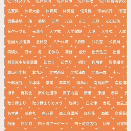
佐世保女子高
佐世保川
佐世保市
佐世保港
佐世保看護学校
佐賀県
体育大会
体育祭
体育館
信号機
修学旅行
修理
備蓄基地
像
優勝
元号
元寇
元日
元旦
元石灰町
元
光ケーブル
光源寺
入学式
入学試験
入港
入社式
入試
全国大会優勝
全日空
八千代町
八朔祭
公会堂
公務員
公
再噴火
冠水
冬
冬休み
凍結
処分
出光佐三
出島
出
列車集中制御装置
初セリ
初売り
初詣
利用者
労働組合
勝山小学校
北九州
北村西望
北松浦郡
北高来郡
十八
十
千綿渓谷
半導体
卒業
卒業式
南串山
南島原市
南松浦郡
博多
博覧会
原の辻遺跡
原子力船
原潜
原爆
参拝
友
取り締まり
取り締まりカメラ
取締り
口之津
台風
台風19
名古屋
咸臨丸
唐八景
商工会議所
商店街
商戦
商業施設
噴煙
四ケ町
四ヶ町アーケード
四ヶ町商店街
団地
図書館