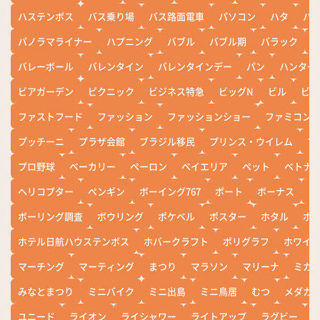
ハステンボス
バス乗り場
バス路面電車
パソコン
ハタ
ハ
パノラマライナー
ハプニング
バブル
バブル期
バラック
バレーボール
バレンタイン
バレンタインデー
パン
ハンター
ビアガーデン
ピクニック
ビジネス特急
ビッグN
ビル
ビワ
ファストフード
ファッション
ファッションショー
ファミコン
プッチーニ
プラザ会館
ブラジル移民
プリンス・ウイレム
ブ
プロ野球
ベーカリー
ペーロン
ベイエリア
ペット
ベトナ
ヘリコプター
ペンギン
ボーイング767
ボート
ボーナス
ホ
ボーリング調査
ボウリング
ポケベル
ポスター
ホタル
ホ
ホテル日航ハウステンボス
ホバークラフト
ポリグラフ
ホワイ
マーチング
マーティング
まつり
マラソン
マリーナ
ミカ
みなとまつり
ミニバイク
ミニ出島
ミニ鳥居
むつ
メダカ
ユニード
ライオン
ライシャワー
ライトアップ
ラグビー