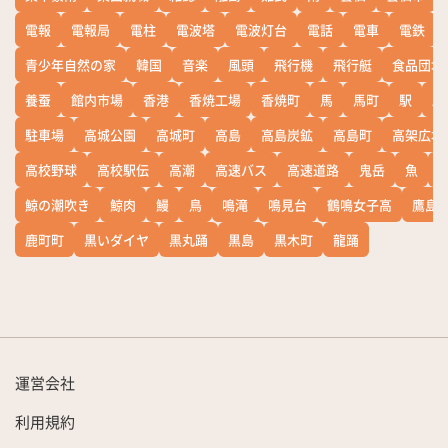
電報
電報局
電柱
電波塔
電波灯台
電話
電車
電鉄
青少年自然の家
韓国
音楽
風頭
飛行機
飛行艇
食品団地
養蚕
館内市場
香港
香焼工場
香焼町
馬
馬町
駅
駅
駐車場
高城公園
高城町
高島
高島炭鉱
高島町
高架広場
高校野球
高校駅伝
高潮
高速バス
高速道路
鬼岳
魚
鯨の潮吹き
鯨肉
鰻
鳥
鳴滝
鳴見台
鶴鳴女子高
鷹島
鹿町町
黒いダイヤ
黒丸踊
黒島
黒木町
龍踊
運営会社
利用規約