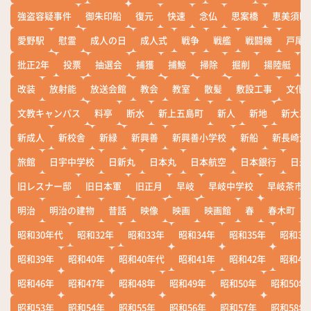
強盗容疑事件
御朱印船
復元
快速
念仏
思案橋
恵美須町
愛野駅
慰霊
成人の日
成人式
戦争
戦艦
戦闘機
戸尾
批正2年
投票
抽選会
捕獲
捕鯨
掃除
掘削
揚陸艇
改装
放射能
放送会館
教会
教室
散髪
敷設工事
文化
文教キャンパス
料亭
断水
新上五島町
新人
新地
新大工
新成人
新校舎
新緑
新興善
新興善小学校
新船
新長崎漁
旅館
日宇中学校
日新丸
日本丸
日本航空
日本銀行
日米
旧レスナー邸
旧日本軍
旧正月
早岐
早岐中学校
早岐茶市
明治
明治の建物
昔話
映像
映画
映画館
春
春木町
昭和30年代
昭和32年
昭和33年
昭和34年
昭和35年
昭和36
昭和39年
昭和40年
昭和40年代
昭和41年
昭和42年
昭和43
昭和46年
昭和47年
昭和48年
昭和49年
昭和50年
昭和50年
昭和53年
昭和54年
昭和55年
昭和56年
昭和57年
昭和58年