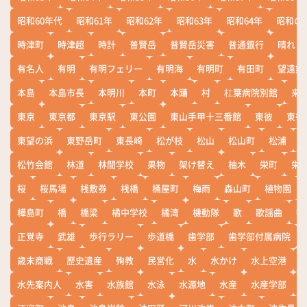
昭和60年代
昭和61年
昭和62年
昭和63年
昭和64年
昭和の
時津町
時津超
時計
普賢岳
普賢岳災害
普通銀行
晴れ
有名人
有明
有明フェリー
有明海
有明町
有田町
望遠鏡
本島
本島市長
本明川
本町
本踊
村
杠葉病院別館
来
東京
東京都
東京駅
東公園
東山手甲十三番館
東彼
東彼
東望の浜
東野岳町
東長崎
松が枝
松山
松山町
松浦
松竹会館
林道
林間学校
果物
架け替え
柚木
栄町
栄
桜
桜馬場
桟敷券
桟橋
桶屋町
梅雨
森山町
植物園
樺島町
橋
橋梁
橘中学校
橘湾
機動隊
歌
歌謡曲
歓
正覚寺
武雄
歩行ラリー
歩道橋
歯学部
歯学部付属病院
歳末商戦
歴史遺産
殉教
民営化
水
水かけ
水上空港
水先案内人
水害
水族館
水泳
水源地
水産
水産学部