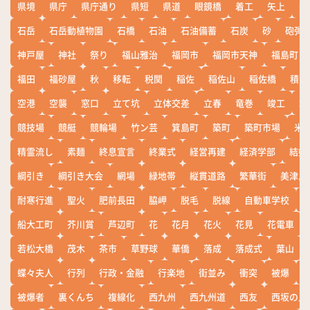
県境
県庁
県庁通り
県短
県道
眼鏡橋
着工
矢上
矢
石岳
石岳動植物園
石橋
石油
石油備蓄
石炭
砂
砲弾
神戸屋
神社
祭り
福山雅治
福岡市
福岡市天神
福島町
福田
福砂屋
秋
移転
税関
稲佐
稲佐山
稲佐橋
積雪
空港
空襲
窓口
立て坑
立体交差
立春
竜巻
竣工
端
競技場
競艇
競輪場
竹ン芸
箕島町
築町
築町市場
米
精霊流し
素麺
終息宣言
終業式
経営再建
経済学部
結婚
綱引き
綱引き大会
網場
緑地帯
縦貫道路
繁華街
美津島
耐寒行進
聖火
肥前長田
脇岬
脱毛
脱線
自動車学校
船大工町
芥川賞
芦辺町
花
花月
花火
花見
花電車
若松大橋
茂木
茶市
草野球
華僑
落成
落成式
葉山
蝶々夫人
行列
行政・金融
行楽地
街並み
衝突
被爆
被爆者
裏くんち
複線化
西九州
西九州道
西友
西坂の丘