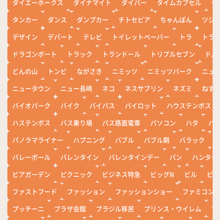
ダイエーホークス
ダイナマイト
ダイバー
タイムカプセル
タ
タンカー
ダンス
ダンプカー
チトセピア
ちゃんぽん
ツシ
デザイン
デパート
テレビ
トイレットペーパー
トラ
トラ
ドラゴンボート
トラック
トランドール
トリプルセブン
ドル
どんの山
トンビ
ながさき
ニミッツ
ニミッツパーク
ニュ
ニュータウン
ニュー長崎
ネコ
ネスサブリン
ネズミ
ねず
バイオパーク
バイク
バイパス
パイロット
ハウステンボス
ハステンボス
バス乗り場
バス路面電車
パソコン
ハタ
ハ
パノラマライナー
ハプニング
バブル
バブル期
バラック
バレーボール
バレンタイン
バレンタインデー
パン
ハンター
ビアガーデン
ピクニック
ビジネス特急
ビッグN
ビル
ビワ
ファストフード
ファッション
ファッションショー
ファミコン
プッチーニ
プラザ会館
ブラジル移民
プリンス・ウイレム
ブ