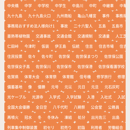
中央橋
中学
中学校
中学生
中島川
中町
中継車
中華
九十九島
九十九島火口
九州商船
亀山八幡宮
事件
事務局お
事務局おすすめ法人様向け1
事故
二十六聖人
五島
五島市
亜熱帯植物園
交通事故
交通会館
交通規制
交通量
人工芝
仁田峠
今津町
仮装
伊王島
伝統
住吉
住吉市場
住吉
住民投票
佐々
佐々町
佐世保
佐世保まつり
佐世保公園
佐世保女子高
佐世保川
佐世保市
佐世保港
佐世保看護学校
佐賀県
体育大会
体育祭
体育館
信号機
修学旅行
修理
備蓄基地
像
優勝
元号
元寇
元日
元旦
元石灰町
元
光ケーブル
光源寺
入学式
入学試験
入港
入社式
入試
全国大会優勝
全日空
八千代町
八朔祭
公会堂
公務員
公
再噴火
冠水
冬
冬休み
凍結
処分
出光佐三
出島
出
列車集中制御装置
初セリ
初売り
初詣
利用者
労働組合