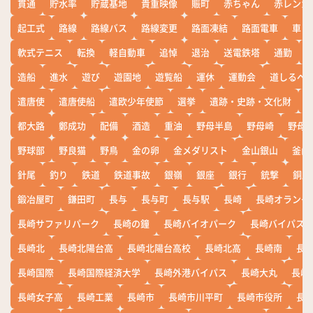
貫通
貯水率
貯蔵基地
貴重映像
賑町
赤ちゃん
赤レンガ
起工式
路線
路線バス
路線変更
路面凍結
路面電車
車
軟式テニス
転換
軽自動車
追悼
退治
送電鉄塔
通勤
造船
進水
遊び
遊園地
遊覧船
運休
運動会
道しるべ
遣唐使
遣唐使船
遣欧少年使節
選挙
遺跡・史跡・文化財
都大路
鄭成功
配備
酒造
重油
野母半島
野母崎
野母
野球部
野良猫
野鳥
金の卵
金メダリスト
金山銀山
釜山
針尾
釣り
鉄道
鉄道事故
銀嶺
銀座
銀行
銃撃
銅座
鍛冶屋町
鎌田町
長与
長与町
長与駅
長崎
長崎オランダ
長崎サファリパーク
長崎の鐘
長崎バイオパーク
長崎バイパス
長崎北
長崎北陽台高
長崎北陽台高校
長崎北高
長崎南
長
長崎国際
長崎国際経済大学
長崎外港バイパス
長崎大丸
長崎
長崎女子高
長崎工業
長崎市
長崎市川平町
長崎市役所
長