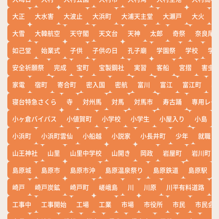
大正
大水害
大波止
大浜町
大浦天主堂
大瀬戸
大火
大雪
大韓航空
天守閣
天文台
天神
太郎
奇祭
奈良尾
如己堂
始業式
子供
子供の日
孔子廟
学園祭
学校
学
安全祈願祭
完成
宝町
宝製鋼社
実習
客船
宮摺
害虫
家電
宿町
寄合町
密入国
密航
富川
富江
富江町
寒
寝台特急さくら
寺
対州馬
対馬
対馬市
寿古踊
専用レー
小ヶ倉バイパス
小値賀町
小学校
小学生
小屋入り
小島
小浜町
小浜町雲仙
小船越
小説家
小長井町
少年
就職
山王神社
山里
山里中学校
山開き
岡政
岩屋町
岩川町
島原城
島原市
島原市沖
島原温泉祭り
島原鉄道
島原駅
崎戸
崎戸炭鉱
崎戸町
嵯峨島
川
川原
川平有料道路
工事中
工事開始
工場
工業
市場
市役所
市民
市民会