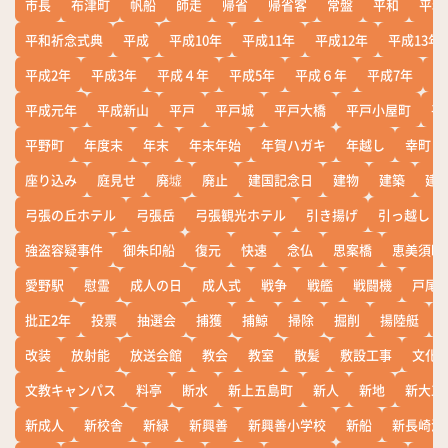
市長
布津町
帆船
師走
帰省
帰省客
常盤
平和
平和
平和祈念式典
平成
平成10年
平成11年
平成12年
平成13年
平成2年
平成3年
平成４年
平成5年
平成６年
平成7年
平
平成元年
平成新山
平戸
平戸城
平戸大橋
平戸小屋町
平
平野町
年度末
年末
年末年始
年賀ハガキ
年越し
幸町
座り込み
庭見せ
廃墟
廃止
建国記念日
建物
建築
建
弓張の丘ホテル
弓張岳
弓張観光ホテル
引き揚げ
引っ越し
強盗容疑事件
御朱印船
復元
快速
念仏
思案橋
恵美須町
愛野駅
慰霊
成人の日
成人式
戦争
戦艦
戦闘機
戸尾
批正2年
投票
抽選会
捕獲
捕鯨
掃除
掘削
揚陸艇
改装
放射能
放送会館
教会
教室
散髪
敷設工事
文化
文教キャンパス
料亭
断水
新上五島町
新人
新地
新大工
新成人
新校舎
新緑
新興善
新興善小学校
新船
新長崎漁