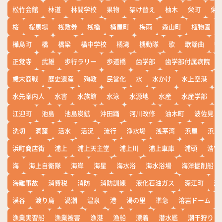
松竹会館
林道
林間学校
果物
架け替え
柚木
栄町
栄
桜
桜馬場
桟敷券
桟橋
桶屋町
梅雨
森山町
植物園
樺島町
橋
橋梁
橘中学校
橘湾
機動隊
歌
歌謡曲
歓
正覚寺
武雄
歩行ラリー
歩道橋
歯学部
歯学部付属病院
歳末商戦
歴史遺産
殉教
民営化
水
水かけ
水上空港
水先案内人
水害
水族館
水泳
水源地
水産
水産学部
江迎町
池島
池島炭鉱
沖田踊
河川改修
油木町
波佐見
洗切
洞窟
活水
活況
流行
浄水場
浅茅湾
浜屋
浜屋
浜町商店街
浦上
浦上天主堂
浦上川
浦上車庫
浦頭
浩宮
海
海上自衛隊
海岸
海星
海水浴
海水浴場
海洋掘削船
海難事故
消費税
消防
消防訓練
液化石油ガス
深江町
淵
渓谷
渡り鳥
渦潮
温泉
港
湯の里
準急
溶岩ドーム
漁業実習船
漁業被害
漁港
漁船
漂着
潜水艦
潮干狩り