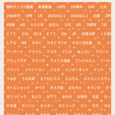
無料サンプル動画
新着動画
100円
100周年
10月
11月
1
1980年代
19号
1月
20250411-1
20250411-2
20歳
2学期
4年制
4月
５００年
50万人
５月
6月
70周年
7月
ＣＴＣ
Ｄ51
DC-8
ＥＴＣ
GW
JR
JR長与駅
ＪＲ長崎
ＬＰＧ
MR
ＮＢＣ
ＮＢＣラジオ
ＮＢＣ旧社屋
SL
ＳＳ
アーケード
アイドル
アコウ
アシカ
あじさい
アパート
アミュプラザ
アメリカ
アメリカ海軍
アンデルセン
イービー
イベント
イベントカー
イルカ
インターネット
インド
ウ
うなぎ
うな太郎
エアロビクス
えぷろん
エミネントスラック
オイルショック
オペラ
オメガ局
おもちゃ
オランダ
オラ
オリンピック
お上り
お下り
お中元
お旅所
お盆
カール
かき道
ガソリン
カッター
カトリック
カニ
ガネ
カピバ
カメムシ
カメラ
かもめ
カラオケ
カラクリ
かるた
カレ