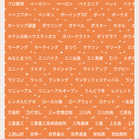
プロ野球
ベーカリー
ペーロン
ベイエリア
ペット
ベトナ
ヘリコプター
ペンギン
ボーイング767
ボート
ボーナス
ホ
ボーリング調査
ボウリング
ポケベル
ポスター
ホタル
ホ
ホテル日航ハウステンボス
ホバークラフト
ポリグラフ
ホワイ
マーチング
マーティング
まつり
マラソン
マリーナ
ミカ
みなとまつり
ミニバイク
ミニ出島
ミニ鳥居
むつ
メダカ
ユニード
ライオン
ライシャワー
ライトアップ
ラグビー
ラジコン
ラッコ
ランキング
ランタンフェスティバル
ランド
リニューアル
リニューアルオープン
りんどう号
レジェンド
レンタルビデオ
ローカル線
ロープウェイ
ロケット
一支国
万屋町
万灯流し
三ヶ町商店街
三川内
三川内焼
三景台
三菱重工
三菱重工長崎造船所
三角屋根
三重
上五島
上対
上西山町
世界一
世界最大
世界遺産
世知原
世知原町
中