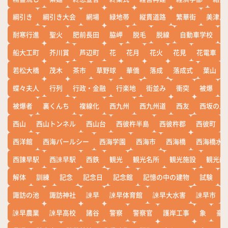
綱引き
綱引き大会
網場
緑地帯
縦貫道路
繁華街
美津島
耐寒行進
聖火
肥前長田
脇岬
脱毛
脱線
自動車学校
船大工町
芥川賞
芦辺町
花
花月
花火
花見
花電車
若松大橋
茂木
茶市
草野球
華僑
落成
落成式
葉山
蝶々夫人
行列
行政・金融
行楽地
街並み
衝突
被爆
被爆者
裏くんち
複線化
西九州
西九州道
西友
西坂の丘
西山
西山トンネル
西山台
西彼杵半島
西彼杵郡
西彼町
西洋館
西海パールシー
西海学園
西海市
西海橋
西海橋水
西諌早駅
西諫早駅
西鉄
観光
観光名所
観光施設
観光船
解体
訓練
記念
記念日
記念館
記憶の中の建物
試験
諏訪の池
諏訪神社
諫早
諫早体育館
諫早大水害
諫早市
諫早農業
諫早高校
諸谷
警察
警察官
護岸工事
象
豪