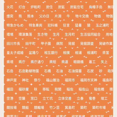
火花
灯台
炉粕町
炭住
炭鉱
炭鉱住宅
烏帽子岳
無印
煙突
熊
熊本
父の日
片淵
牛
物々交換
物価
物価高
特急かもめ
特急車両
犯科帳
狂言
猛暑
猿
玉之浦町
環境
環濠集落
生き物
生月
生月町
生活協同組合
用地売
田川市長
田平町
甲子園
病院
発掘
発掘調査
発破作業
皇太子成婚
盆踊り
相互銀行
相撲
相浦
相浦町
県営
県境
県庁
県庁通り
県短
県道
眼鏡橋
着工
矢上
矢
石岳
石岳動植物園
石橋
石油
石油備蓄
石炭
砂
砲弾
神戸屋
神社
祭り
福山雅治
福岡市
福岡市天神
福島町
福田
福砂屋
秋
移転
税関
稲佐
稲佐山
稲佐橋
積雪
空港
空襲
窓口
立て坑
立体交差
立春
竜巻
竣工
端
競技場
競艇
競輪場
竹ン芸
箕島町
築町
築町市場
米
精霊流し
素麺
終息宣言
終業式
経営再建
経済学部
結婚