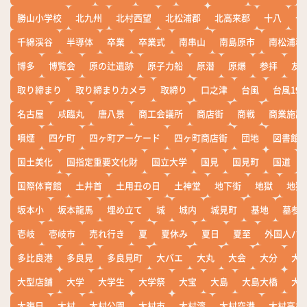
勝山小学校
北九州
北村西望
北松浦郡
北高来郡
十八
十
千綿渓谷
半導体
卒業
卒業式
南串山
南島原市
南松浦郡
博多
博覧会
原の辻遺跡
原子力船
原潜
原爆
参拝
友
取り締まり
取り締まりカメラ
取締り
口之津
台風
台風19
名古屋
咸臨丸
唐八景
商工会議所
商店街
商戦
商業施設
噴煙
四ケ町
四ヶ町アーケード
四ヶ町商店街
団地
図書館
国土美化
国指定重要文化財
国立大学
国見
国見町
国道
国際体育館
土井首
土用丑の日
土神堂
地下街
地獄
地獄
坂本小
坂本龍馬
埋め立て
城
城内
城見町
基地
墓参
壱岐
壱岐市
売れ行き
夏
夏休み
夏日
夏至
外国人バ
多比良港
多良見
多良見町
大バエ
大丸
大会
大分
大
大型店舗
大学
大学生
大学祭
大宝
大島
大島大橋
大
大晦日
大村
大村公園
大村市
大村湾
大村空港
大村高校