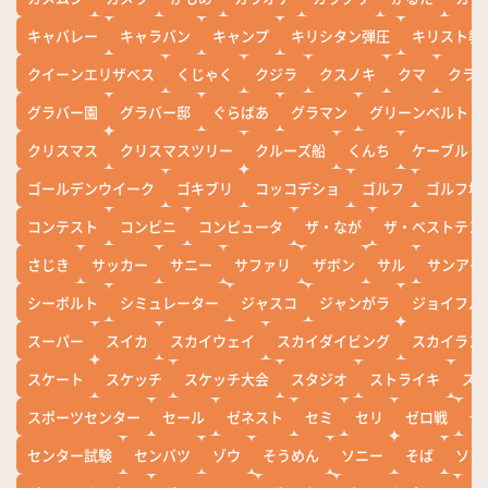
キャバレー
キャラバン
キャンプ
キリシタン弾圧
キリスト教
クイーンエリザベス
くじゃく
クジラ
クスノキ
クマ
クラ
グラバー園
グラバー邸
ぐらばあ
グラマン
グリーンベルト
クリスマス
クリスマスツリー
クルーズ船
くんち
ケーブル
ゴールデンウイーク
ゴキブリ
コッコデショ
ゴルフ
ゴルフ場
コンテスト
コンビニ
コンピュータ
ザ・なが
ザ・ベストテン
さじき
サッカー
サニー
サファリ
ザボン
サル
サンアイ
シーボルト
シミュレーター
ジャスコ
ジャンがラ
ジョイフル
スーパー
スイカ
スカイウェイ
スカイダイビング
スカイラン
スケート
スケッチ
スケッチ大会
スタジオ
ストライキ
ス
スポーツセンター
セール
ゼネスト
セミ
セリ
ゼロ戦
ぜ
センター試験
センバツ
ゾウ
そうめん
ソニー
そば
ソフ