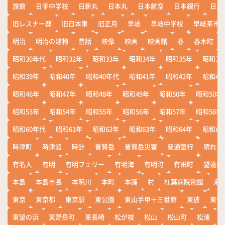
旅館
日宇中学校
日新丸
日本丸
日本航空
日本銀行
日米
旧レスナー邸
旧日本軍
旧正月
早岐
早岐中学校
早岐茶市
明治
明治の建物
昔話
映像
映画
映画館
春
春木町
昭和30年代
昭和32年
昭和33年
昭和34年
昭和35年
昭和36
昭和39年
昭和40年
昭和40年代
昭和41年
昭和42年
昭和43
昭和46年
昭和47年
昭和48年
昭和49年
昭和50年
昭和50年
昭和53年
昭和54年
昭和55年
昭和56年
昭和57年
昭和58年
昭和60年代
昭和61年
昭和62年
昭和63年
昭和64年
昭和の
時津町
時津超
時計
普賢岳
普賢岳災害
普通銀行
晴れ
有名人
有明
有明フェリー
有明海
有明町
有田町
望遠鏡
本島
本島市長
本明川
本町
本踊
村
杠葉病院別館
来
東京
東京都
東京駅
東公園
東山手甲十三番館
東彼
東彼
東望の浜
東野岳町
東長崎
松が枝
松山
松山町
松浦