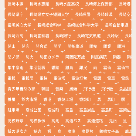
長崎本線
長崎水族館
長崎水産高校
長崎海上保安部
長崎港
長崎県庁
長崎県立女子短期大学
長崎県警
長崎砂漠
長崎空港
長崎純心大学
長崎総合科学
長崎総合科学大学
長崎自動車道
長崎西高
長崎警察署
長崎銀行
長崎電気軌道
長崎駅
長崎
閉山
閉店
開会式
開学
開拓農道
開校
開業
開港
開
間ノ瀬
防火
防犯カメラ
阿蘭陀万歳
附属病院
陶器
陶器
集中豪雨
集団就職
雑誌
離島
難民
雨
雲仙
雲仙市
電報
電報局
電柱
電波塔
電波灯台
電話
電車
電鉄
青少年自然の家
韓国
音楽
風頭
飛行機
飛行艇
食品団地
養蚕
館内市場
香港
香焼工場
香焼町
馬
馬町
駅
駅
駐車場
高城公園
高城町
高島
高島炭鉱
高島町
高架広場
高校野球
高校駅伝
高潮
高速バス
高速道路
鬼岳
魚
鯨の潮吹き
鯨肉
鰻
鳥
鳴滝
鳴見台
鶴鳴女子高
鷹島