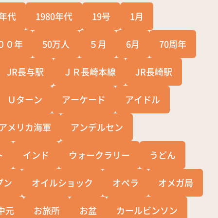
0年代
1980年代
19号
1月
００年
50万人
５月
6月
70周年
JR長与駅
ＪＲ長崎本線
JR長崎駅
Ｕターン
アーケード
アイドル
アメリカ海軍
アンデルセン
ト
インド
ウォークラリー
うどん
プン
オイルショック
オペラ
オメガ局
中元
お旅所
お盆
カールビンソン