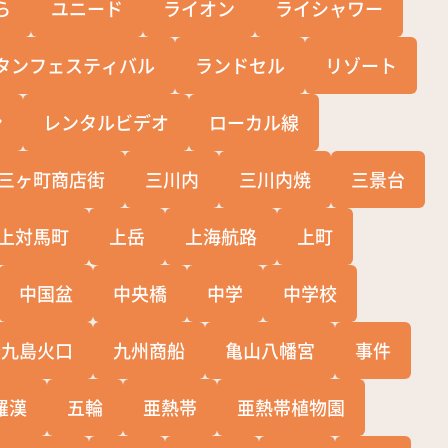
ら
ユニード
ライオン
ライシャワー
タンフェスティバル
ランドセル
リゾート
ン
レンタルビデオ
ローカル線
三ヶ町商店街
三川内
三川内焼
三景台
上対馬町
上岳
上海航路
上町
中国盆
中央橋
中学
中学校
十九島火口
九州商船
亀山八幡宮
事件
羅漢
五輪
亜熱帯
亜熱帯植物園