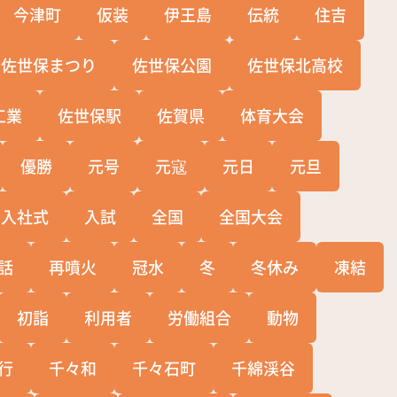
今津町
仮装
伊王島
伝統
住吉
佐世保まつり
佐世保公園
佐世保北高校
工業
佐世保駅
佐賀県
体育大会
優勝
元号
元寇
元日
元旦
入社式
入試
全国
全国大会
話
再噴火
冠水
冬
冬休み
凍結
初詣
利用者
労働組合
動物
行
千々和
千々石町
千綿渓谷