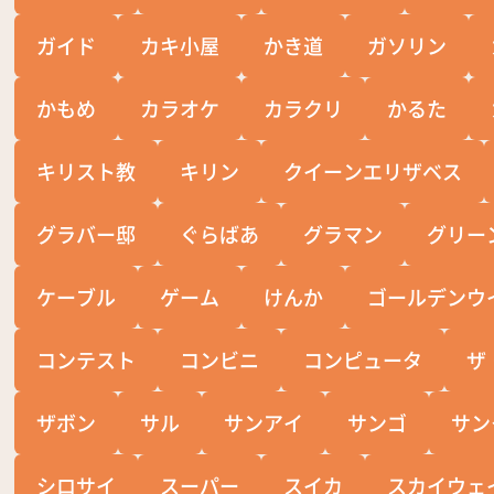
ガイド
カキ小屋
かき道
ガソリン
かもめ
カラオケ
カラクリ
かるた
キリスト教
キリン
クイーンエリザベス
グラバー邸
ぐらばあ
グラマン
グリー
ケーブル
ゲーム
けんか
ゴールデンウ
コンテスト
コンビニ
コンピュータ
ザ
ザボン
サル
サンアイ
サンゴ
サン
シロサイ
スーパー
スイカ
スカイウェ