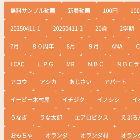
無料サンプル動画
新着動画
100円
10
20250411-1
20250411-2
20歳
2学期
7月
８０周年
8月
９月
ANA
LCAC
ＬＰＧ
MR
ＮＢＣ
ＮＢＣラ
アコウ
アシカ
あじさい
アパート
イービー木村屋
イチジク
イノシシ
イ
うなぎ
うな太郎
エアロビクス
えぷろ
おもちゃ
オランダ
オランダ村
オラン