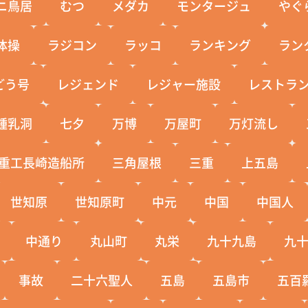
ニ鳥居
むつ
メダカ
モンタージュ
やぐ
体操
ラジコン
ラッコ
ランキング
ラン
どう号
レジェンド
レジャー施設
レストラ
鍾乳洞
七夕
万博
万屋町
万灯流し
重工長崎造船所
三角屋根
三重
上五島
世知原
世知原町
中元
中国
中国人
中通り
丸山町
丸栄
九十九島
九
事故
二十六聖人
五島
五島市
五百