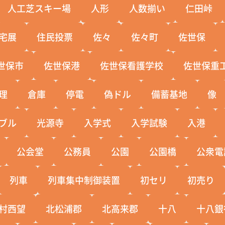
人工芝スキー場
人形
人数揃い
仁田峠
宅展
住民投票
佐々
佐々町
佐世保
世保市
佐世保港
佐世保看護学校
佐世保重
理
倉庫
停電
偽ドル
備蓄基地
像
ブル
光源寺
入学式
入学試験
入港
公会堂
公務員
公園
公園橋
公衆電
列車
列車集中制御装置
初セリ
初売り
村西望
北松浦郡
北高来郡
十八
十八銀