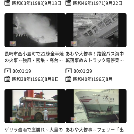
昭和63年(1988)9月13日
昭和46年(1971)9月22日
長崎市西小島町で22棟全半焼
あわや大惨事！路線バス海中
の火事～強風・密集・高台の
転落事故＆トラック電停乗り
悪条件重なり大火に
上げ事故～幸いケガ人なし
00:01:19
00:01:29
昭和38年(1963)8月9日
昭和40年(1965)8月
ゲリラ豪雨で崖崩れ～大量の
あわや大惨事～フェリー「出