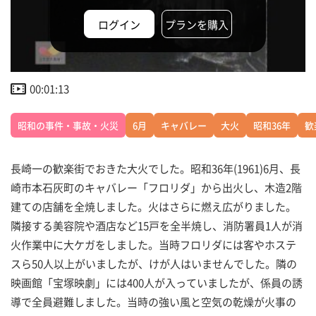
ログイン
プランを購入
00:01:13
昭和の事件・事故・火災
6月
キャバレー
大火
昭和36年
歓
長崎一の歓楽街でおきた大火でした。昭和36年(1961)6月、長
崎市本石灰町のキャバレー「フロリダ」から出火し、木造2階
建ての店舗を全焼しました。火はさらに燃え広がりました。
隣接する美容院や酒店など15戸を全半焼し、消防署員1人が消
火作業中に大ケガをしました。当時フロリダには客やホステ
スら50人以上がいましたが、けが人はいませんでした。隣の
映画館「宝塚映劇」には400人が入っていましたが、係員の誘
導で全員避難しました。当時の強い風と空気の乾燥が火事の