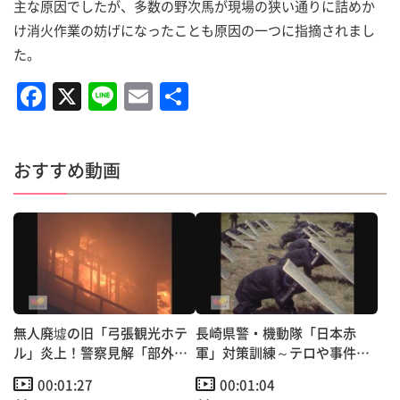
主な原因でしたが、多数の野次馬が現場の狭い通りに詰めか
け消火作業の妨げになったことも原因の一つに指摘されまし
た。
F
X
Li
E
共
a
n
m
有
c
e
ai
おすすめ動画
e
l
b
o
o
k
無人廃墟の旧「弓張観光ホテ
長崎県警・機動隊「日本赤
ル」炎上！警察見解「部外者
軍」対策訓練～テロや事件を
によるタバコの火の不始末
想定
00:01:27
00:01:04
か」