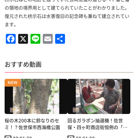
の領地の境界用として建てられていたことがわかりました。
復元された榜示石は水害復旧の記念碑も兼ねて建立されてい
ます。
F
X
Li
E
共
a
n
m
有
c
e
ai
おすすめ動画
e
l
b
o
o
k
桜の木200本に鈴なりのセ
回るガラポン抽選機！佐世
ミ！？佐世保市西海橋公園
保・四ヶ町商店街恒例の「中
元大売り出し」