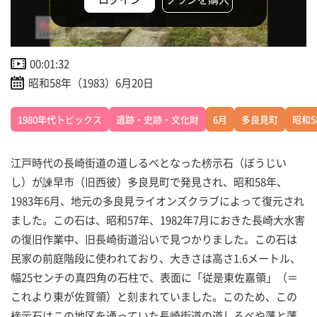
00:01:32
昭和58年（1983）6月20日
1980年代トピックス
遺跡・史跡・文化財
6月
多良見町
昭和5
江戸時代の長崎街道の道しるべとなった榜示石（ぼうじい
し）が諫早市（旧西彼）多良見町で発見され、昭和58年、
1983年6月、地元の多良見ライオンズクラブによって復元され
ました。この石は、昭和57年、1982年7月におきた長崎大水害
の復旧作業中、旧長崎街道沿いで見つかりました。この石は
民家の前庭階段に使われており、大きさは高さ1.6メートル、
幅25センチの真四角の石柱で、表面に「従是東佐嘉領」（＝
これより東が佐賀領）と刻まれていました。このため、この
榜示石はこの地区を通っていた長崎街道の道しるべや藩と藩