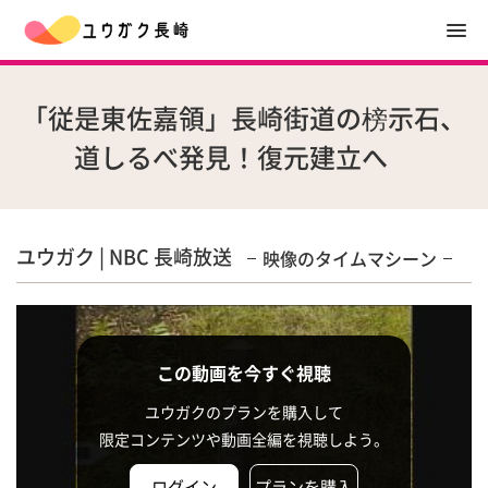
「従是東佐嘉領」長崎街道の榜示石、
道しるべ発見！復元建立へ
ユウガク | NBC 長崎放送
映像のタイムマシーン
この動画を今すぐ視聴
ユウガクのプランを購入して
限定コンテンツや動画全編を視聴しよう。
ログイン
プランを購入