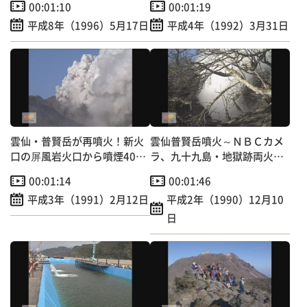
00:01:10
00:01:19
平成8年（1996）5月17日
平成4年（1992）3月31日
雲仙・普賢岳が再噴火！新火
雲仙普賢岳噴火～ＮＢＣカメ
口の屏風岩火口から噴煙400
ラ、九十九島・地獄跡両火口
メートル
へ
00:01:14
00:01:46
平成3年（1991）2月12日
平成2年（1990）12月10
日