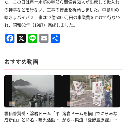
た。この日は県土木部の幹部ら関係者50人が出席して鍬入れ
の神事などを行ない、工事の安全を祈願しました。中島川の
暗きょバイバス工事は12億5000万円の事業費をかけて行なわ
れ、昭和62年（1987）完成しました。
F
X
Li
E
共
a
n
m
有
c
e
ai
おすすめ動画
e
l
b
o
o
k
雲仙普賢岳・溶岩ドーム「平
溶岩ドームを横目でにらみな
成新山」と命名～噴火活動終
がら～県道「愛野島原線」２
息宣言も
００日ぶり通行再開！