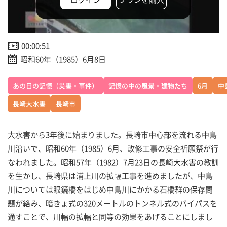
00:00:51
昭和60年（1985）6月8日
あの日の記憶（災害・事件）
記憶の中の風景・建物たち
6月
中
長崎大水害
長崎市
大水害から3年後に始まりました。長崎市中心部を流れる中島
川沿いで、昭和60年（1985）6月、改修工事の安全祈願祭が行
なわれました。昭和57年（1982）7月23日の長崎大水害の教訓
を生かし、長崎県は浦上川の拡幅工事を進めましたが、中島
川については眼鏡橋をはじめ中島川にかかる石橋群の保存問
題が絡み、暗きょ式の320メートルのトンネル式のバイパスを
通すことで、川幅の拡幅と同等の効果をあげることにしまし