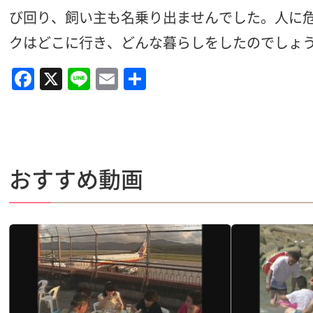
び回り、飼い主も名乗り出ませんでした。人に
クはどこに行き、どんな暮らしをしたのでしょ
F
X
Li
E
共
a
n
m
有
c
e
ai
e
l
b
おすすめ動画
o
o
k