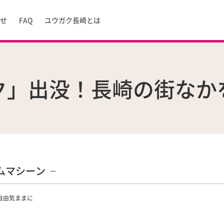
らせ
FAQ
ユウガク長崎とは
ク」出没！長崎の街なか
ムマシーン
自由気ままに