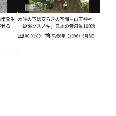
異常発生
木陰の下は安らぎの空間～山王神社
寄せる
「被爆クスノキ」日本の音風景100選
00:01:09
平成8年（1996）6月5日