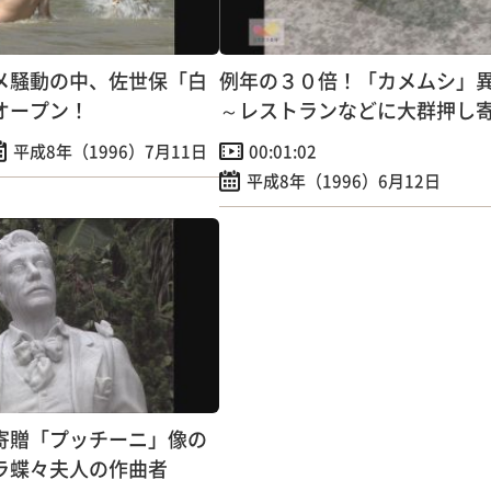
メ騒動の中、佐世保「白
例年の３０倍！「カメムシ」
オープン！
～レストランなどに大群押し
平成8年（1996）7月11日
00:01:02
平成8年（1996）6月12日
寄贈「プッチーニ」像の
ラ蝶々夫人の作曲者