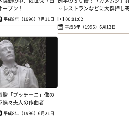
メ騒動の中、佐世保「白
例年の３０倍！「カメムシ」
オープン！
～レストランなどに大群押し
平成8年（1996）7月11日
00:01:02
平成8年（1996）6月12日
寄贈「プッチーニ」像の
ラ蝶々夫人の作曲者
平成8年（1996）6月21日