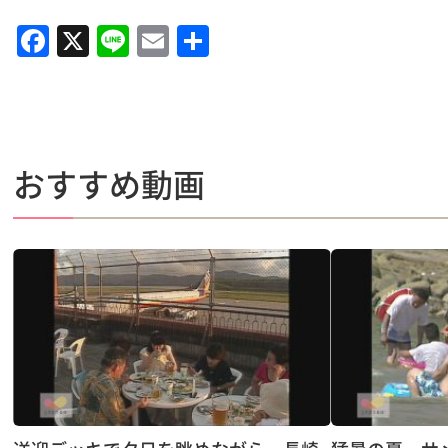
F
X
Li
E
共
a
n
m
有
c
e
ai
e
l
b
おすすめ動画
o
o
k