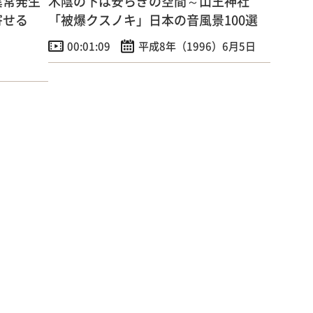
異常発生
木陰の下は安らぎの空間～山王神社
寄せる
「被爆クスノキ」日本の音風景100選
00:01:09
平成8年（1996）6月5日