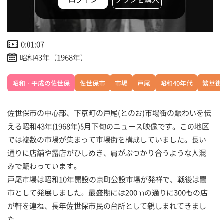
0:01:07
昭和43年（1968年）
昭和・平成の佐世保
佐世保市
市場
戸尾
昭和40年代
繁華
佐世保市の中心部、下京町の戸尾(とのお)市場街の賑わいを伝
える昭和43年(1968年)5月下旬のニュース映像です。この地区
では複数の市場が集まって市場街を構成していました。長い
通りに店舗や露店がひしめき、肩がぶつかり合うような人混
みで賑わっています。
戸尾市場は昭和10年開設の京町公設市場が発祥で、戦後は闇
市として発展しました。最盛期には200ｍの通りに300もの店
が軒を連ね、長年佐世保市民の台所として親しまれてきまし
た。