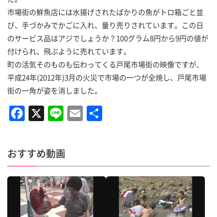
市場街の鮮魚店には水揚げされたばかりの魚がトロ箱ごと並
び、手づかみでかごに入れ、量り売りされています。この日
のサービス品はアジでしょうか？100グラム8円から9円の値が
付けられ、飛ぶように売れています。
町の活気そのものも伝わってくる戸尾市場街の映像ですが、
平成24年(2012年)3月の火災で市場の一つが全焼し、戸尾市場
街の一角が姿を消しました。
F
X
Li
E
共
a
n
m
有
c
e
ai
おすすめ動画
e
l
b
o
o