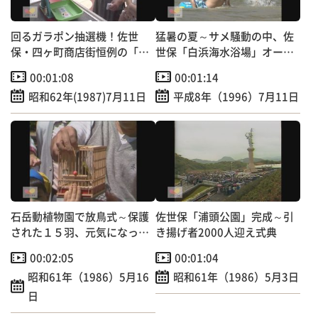
k
回るガラポン抽選機！佐世
猛暑の夏～サメ騒動の中、佐
保・四ヶ町商店街恒例の「中
世保「白浜海水浴場」オープ
元大売り出し」
ン！
00:01:08
00:01:14
昭和62年(1987)7月11日
平成8年（1996）7月11日
石岳動植物園で放鳥式～保護
佐世保「浦頭公園」完成～引
された１５羽、元気になって
き揚げ者2000人迎え式典
自然へ！
00:02:05
00:01:04
昭和61年（1986）5月16
昭和61年（1986）5月3日
日