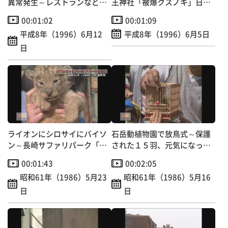
異常発生～レストランなどに
王神社「被爆クスノキ」日本
大群押し寄せる
の音風景100選
00:01:02
00:01:09
平成8年（1996）6月12
平成8年（1996）6月5日
日
ライオンにシロサイにバイソ
石岳動植物園で放鳥式～保護
ン～長崎サファリパーク「ベ
された１５羽、元気になって
ビーラッシュ」
自然へ！
00:01:43
00:02:05
昭和61年（1986）5月23
昭和61年（1986）5月16
日
日