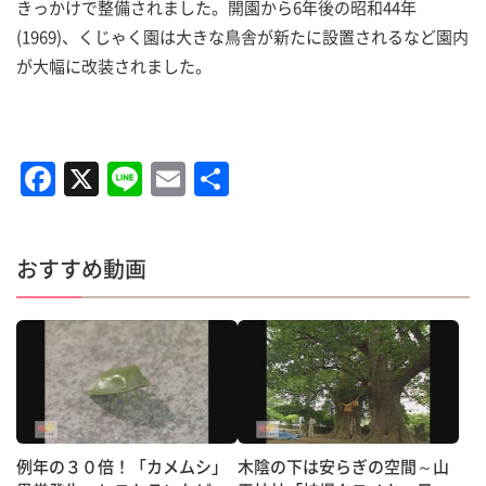
きっかけで整備されました。開園から6年後の昭和44年
(1969)、くじゃく園は大きな鳥舎が新たに設置されるなど園内
が大幅に改装されました。
F
X
Li
E
共
a
n
m
有
c
e
ai
おすすめ動画
e
l
b
o
o
k
例年の３０倍！「カメムシ」
木陰の下は安らぎの空間～山