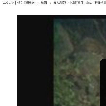
ユウガク | NBC 長崎放送
動画
最大震度5！小浜町雲仙中心に「群発地震