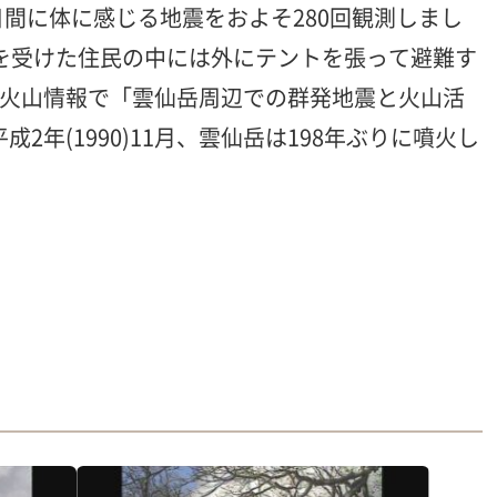
2日間に体に感じる地震をおよそ280回観測しまし
を受けた住民の中には外にテントを張って避難す
時火山情報で「雲仙岳周辺での群発地震と火山活
(1990)11月、雲仙岳は198年ぶりに噴火し