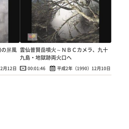
口の屏風
雲仙普賢岳噴火～ＮＢＣカメラ、九十
九島・地獄跡両火口へ
2月12日
00:01:46
平成2年（1990）12月10日