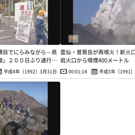
横目でにらみながら～県
雲仙・普賢岳が再噴火！新火
線」２００日ぶり通行再
岩火口から噴煙400メートル
平成4年（1992）3月31日
00:01:14
平成3年（1991）