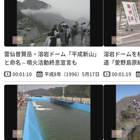
雲仙普賢岳・溶岩ドーム「平成新山」
溶岩ドームを
と命名～噴火活動終息宣言も
道「愛野島原
開！
00:01:10
平成8年（1996）5月17日
00:01:19