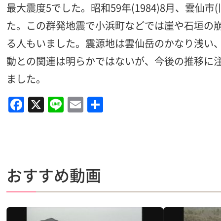
最大震度5でした。昭和59年(1984)8月、雲
た。この群発地震で小浜町などでは崖や石垣の崩
る人もいました。震源地は雲仙岳のかなり浅い、
動との関連は明らかではないが、今後の推移に注意
ました。
F
X
Li
E
共
a
n
m
有
c
e
ai
e
l
b
おすすめ動画
o
o
k