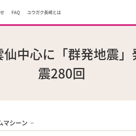
らせ
FAQ
ユウガク長崎とは
雲仙中心に「群発地震」
震280回
ムマシーン