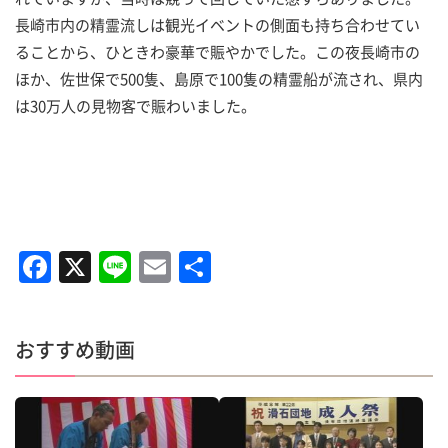
長崎市内の精霊流しは観光イベントの側面も持ち合わせてい
ることから、ひときわ豪華で賑やかでした。この夜長崎市の
ほか、佐世保で500隻、島原で100隻の精霊船が流され、県内
は30万人の見物客で賑わいました。
F
X
Li
E
共
a
n
m
有
c
e
ai
おすすめ動画
e
l
b
o