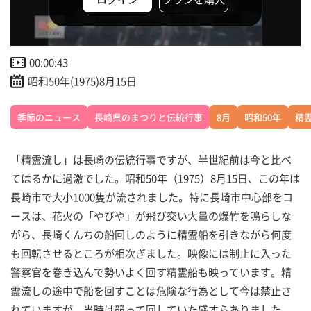
00:00:43
昭和50年(1975)8月15日
季節のニュース
長崎県のまつりと伝統行事
8月
昭和50年
精
「精霊流し」は長崎の伝統行事ですが、半世紀前は今と比べ
てはるかに過激でした。昭和50年（1975）8月15日、この年は
長崎市で大小1000隻が流されました。特に長崎市中心部をコ
ースは、花火の「やびや」が飛び交い大量の爆竹を鳴らしな
がら、長崎くんちの船回しのように精霊船を引きながら何度
も回転させるところが相次ぎました。映像には制止に入った
警察官を巻き込んで勢いよく回す精霊船も映っています。精
霊流しの途中で船を回すことは危険な行為として今は禁止さ
れていますが、当時は競って回していた感すらありました。