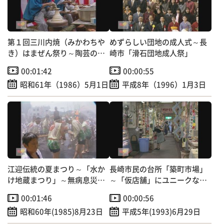
o
k
第１回三川内焼（みかわちや
めずらしい団地の成人式～長
き）はまぜん祭り～陶芸の里
崎市「滑石団地成人祭」
を広くＰＲ！
00:01:42
00:00:55
昭和61年（1986）5月1日
平成8年（1996）1月3日
江迎伝統の夏まつり～「水か
長崎市民の台所「築町市場」
け地蔵まつり」～無病息災、
～「仮店舗」にユニークな七
家内安全を祈願
夕飾り登場！～
00:01:46
00:00:56
昭和60年(1985)8月23日
平成5年(1993)6月29日