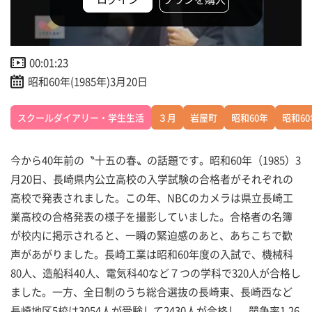
00:01:23
昭和60年(1985年)3月20日
スクールダイアリー・学生生活
３月
岩屋町
昭和60年
昭和6
今から40年前の〝十五の春〟の話題です。昭和60年（1985）3
月20日、長崎県内公立高校の入学試験の合格者がそれぞれの
高校で発表されました。この年、NBCのカメラは県立長崎工
業高校の合格発表の様子を撮影していました。合格者の名簿
が校内に掲示されると、一瞬の緊迫感のあと、あちこちで歓
声があがりました。長崎工業は昭和60年度の入試で、機械科
80人、造船科40人、電気科40など７つの学科で320人が合格し
ました。一方、全日制のうち総合選抜の長崎東、長崎西など
長崎地区5校は3054人が受験して2430人が合格し、競争率1.26