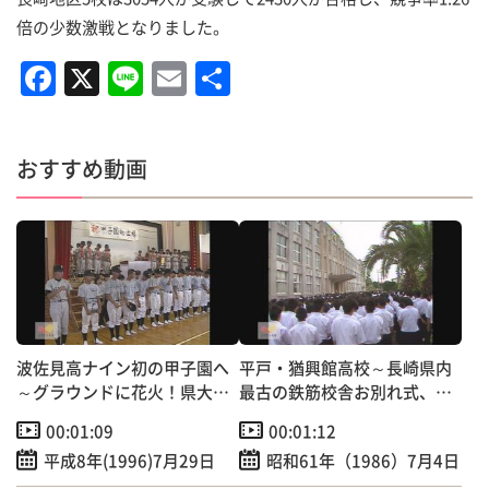
倍の少数激戦となりました。
F
X
Li
E
共
a
n
m
有
c
e
ai
おすすめ動画
e
l
b
o
o
k
波佐見高ナイン初の甲子園へ
平戸・猶興館高校～長崎県内
～グラウンドに花火！県大会
最古の鉄筋校舎お別れ式、取
優勝報告会
り壊しへ
00:01:09
00:01:12
平成8年(1996)7月29日
昭和61年（1986）7月4日