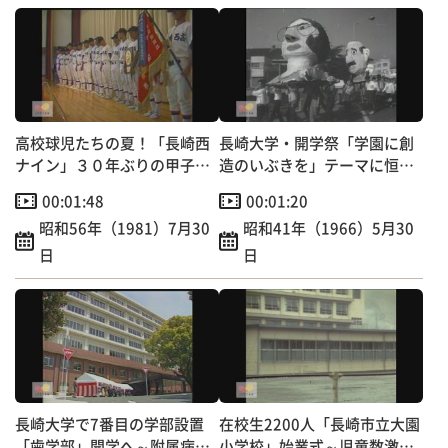
高校球児たちの夏！「長崎西
長崎大学・開学祭「学園に創
ナイン」３０年ぶりの甲子園
造のいぶきを」テーマに恒例
出場へ～学校で激励壮行会
の仮装行列
00:01:48
00:01:20
昭和56年（1981）7月30
昭和41年（1966）5月30
日
日
長崎大学で7番目の学部設置
在校生2200人「長崎市立大園
「歯学部」開学へ～附属病院
小学校」始業式～児童数激増