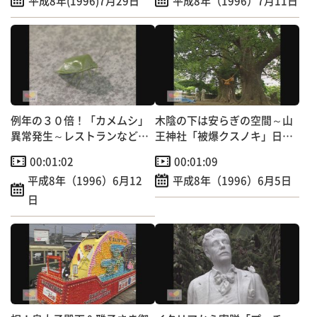
平成8年(1996)7月29日
平成8年（1996）7月11日
例年の３０倍！「カメムシ」
木陰の下は安らぎの空間～山
異常発生～レストランなどに
王神社「被爆クスノキ」日本
大群押し寄せる
の音風景100選
00:01:02
00:01:09
平成8年（1996）6月12
平成8年（1996）6月5日
日