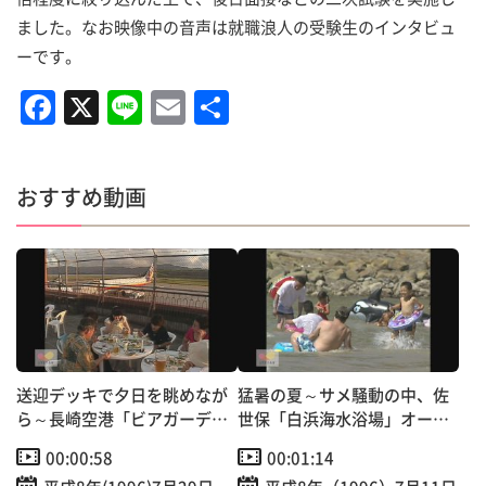
ました。なお映像中の音声は就職浪人の受験生のインタビュ
ーです。
F
X
Li
E
共
a
n
m
有
c
e
ai
おすすめ動画
e
l
b
o
o
k
送迎デッキで夕日を眺めなが
猛暑の夏～サメ騒動の中、佐
ら～長崎空港「ビアガーデ
世保「白浜海水浴場」オープ
ン」オープン！
ン！
00:00:58
00:01:14