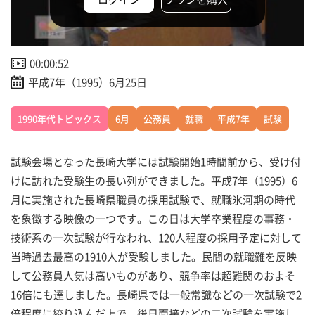
00:00:52
平成7年（1995）6月25日
1990年代トピックス
6月
公務員
就職
平成7年
試験
試験会場となった長崎大学には試験開始1時間前から、受け付
けに訪れた受験生の長い列ができました。平成7年（1995）6
月に実施された長崎県職員の採用試験で、就職氷河期の時代
を象徴する映像の一つです。この日は大学卒業程度の事務・
技術系の一次試験が行なわれ、120人程度の採用予定に対して
当時過去最高の1910人が受験しました。民間の就職難を反映
して公務員人気は高いものがあり、競争率は超難関のおよそ
16倍にも達しました。長崎県では一般常識などの一次試験で2
倍程度に絞り込んだ上で、後日面接などの二次試験を実施し