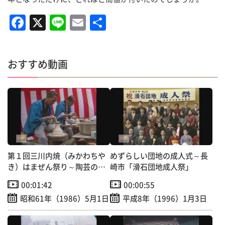
F
X
Li
E
共
a
n
m
有
c
e
ai
おすすめ動画
e
l
b
o
o
k
第１回三川内焼（みかわちや
めずらしい団地の成人式～長
き）はまぜん祭り～陶芸の里
崎市「滑石団地成人祭」
を広くＰＲ！
00:01:42
00:00:55
昭和61年（1986）5月1日
平成8年（1996）1月3日