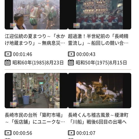
江迎伝統の夏まつり～「水か
超過激！半世紀前の「長崎精
け地蔵まつり」～無病息災、
霊流し」～船回しの競い合
家内安全を祈願
い！？
00:01:46
00:00:43
昭和60年(1985)8月23日
昭和50年(1975)8月15日
長崎市民の台所「築町市場」
長崎くんち稽古風景～榎津町
～「仮店舗」にユニークな七
「川船」戦後6回目の出場へ
夕飾り登場！～
00:00:56
00:01:07