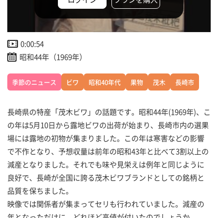
0:00:54
昭和44年（1969年）
季節のニュース
ビワ
昭和40年代
果物
茂木
長崎市
長崎県の特産「茂木ビワ」の話題です。昭和44年(1969年)、こ
の年は5月10日から露地ビワの出荷が始まり、長崎市内の選果
場には露地の初物が集まりました。この年は寒害などの影響
で不作となり、予想収量は前年の昭和43年と比べて3割以上の
減産となりました。それでも味や見栄えは例年と同じように
良好で、長崎が全国に誇る茂木ビワブランドとしての銘柄と
品質を保ちました。
映像では関係者が集まってセリも行われていました。減産の
年となっただけに、どれほど高値が付いたのでしょうか。