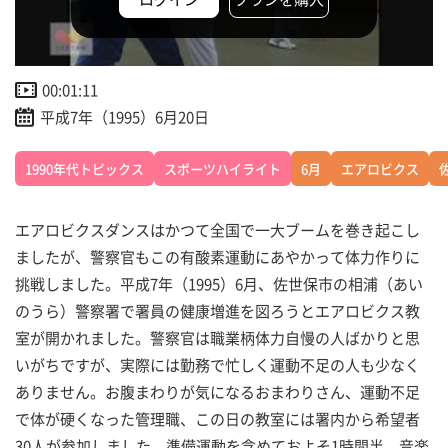
00:01:11
平成7年（1995）6月20日
1990年代トピックス
スポーツハイライト
6月
エアロビクス
エアロビクスダンスはかつて全国で一大ブームを巻き起こし
ましたが、警察官もこの有酸素運動にあやかって体力作りに
挑戦しました。平成7年（1995）6月、佐世保市の相浦（あい
のうら）警察署で署員の健康増進を図ろうとエアロビクス教
室が開かれました。警察官は職業柄体力自慢の人ばかりと思
いがちですが、実際には勤務で忙しく運動不足の人も少なく
ありません。お腹まわりが気になるおまわりさん、運動不足
で体が硬くなった管理職、この日の教室には署内から希望者
30人が参加しました。準備運動を含めておよそ1時間半、音楽