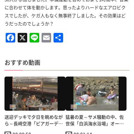
に合わせて体を動かします。思ったよりハードなエアロビク
スでしたが、ケガ人もなく無事終了しました。その効果はど
うだったのでしょうか？
F
X
Li
E
共
a
n
m
有
c
e
ai
おすすめ動画
e
l
b
o
o
k
送迎デッキで夕日を眺めなが
猛暑の夏～サメ騒動の中、佐
ら～長崎空港「ビアガーデ
世保「白浜海水浴場」オープ
ン」オープン！
ン！