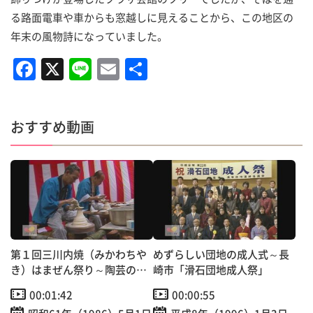
る路面電車や車からも窓越しに見えることから、この地区の
年末の風物詩になっていました。
F
X
Li
E
共
a
n
m
有
c
e
ai
おすすめ動画
e
l
b
o
o
k
第１回三川内焼（みかわちや
めずらしい団地の成人式～長
き）はまぜん祭り～陶芸の里
崎市「滑石団地成人祭」
を広くＰＲ！
00:01:42
00:00:55