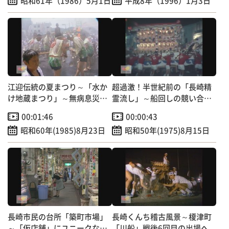
昭和61年（1986）5月1日
平成8年（1996）1月3日
江迎伝統の夏まつり～「水か
超過激！半世紀前の「長崎精
け地蔵まつり」～無病息災、
霊流し」～船回しの競い合
家内安全を祈願
い！？
00:01:46
00:00:43
昭和60年(1985)8月23日
昭和50年(1975)8月15日
長崎市民の台所「築町市場」
長崎くんち稽古風景～榎津町
～「仮店舗」にユニークな七
「川船」戦後6回目の出場へ