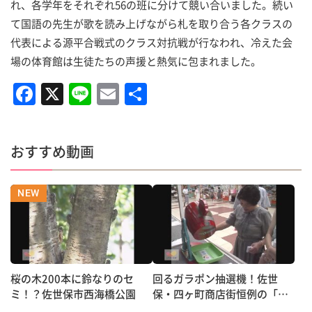
れ、各学年をそれぞれ56の班に分けて競い合いました。続い
て国語の先生が歌を読み上げながら札を取り合う各クラスの
代表による源平合戦式のクラス対抗戦が行なわれ、冷えた会
場の体育館は生徒たちの声援と熱気に包まれました。
F
X
Li
E
共
a
n
m
有
c
e
ai
おすすめ動画
e
l
b
o
o
k
桜の木200本に鈴なりのセ
回るガラポン抽選機！佐世
ミ！？佐世保市西海橋公園
保・四ヶ町商店街恒例の「中
元大売り出し」