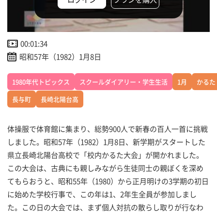
00:01:34
昭和57年（1982）1月8日
1980年代トピックス
スクールダイアリー・学生生活
1月
かるた
長与町
長崎北陽台高
体操服で体育館に集まり、総勢900人で新春の百人一首に挑戦
しました。昭和57年（1982）1月8日、新学期がスタートした
県立長崎北陽台高校で「校内かるた大会」が開かれました。
この大会は、古典にも親しみながら生徒同士の親ぼくを深め
てもらおうと、昭和55年（1980）から正月明けの3学期の初日
に始めた学校行事で、この年は1、2年生全員が参加しまし
た。この日の大会では、まず個人対抗の散らし取りが行なわ