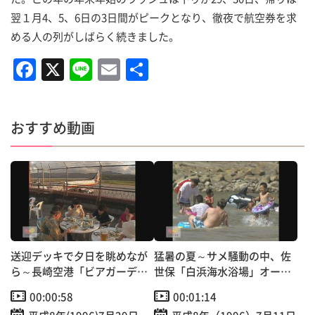
翌１月4、5、6日の3日間がピークとなり、徹夜で航空券を求
める人の列がしばらく続きました。
F
X
Li
E
共
a
n
m
有
c
e
ai
おすすめ動画
e
l
b
o
o
k
送迎デッキで夕日を眺めなが
猛暑の夏～サメ騒動の中、佐
ら～長崎空港「ビアガーデ
世保「白浜海水浴場」オープ
ン」オープン！
ン！
00:00:58
00:01:14