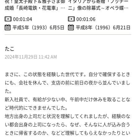
祝！皇太子殿下＆雅子さま御
イタリアから寄贈「プッチー
成婚「長崎電鉄・花電車」走
ニ」像の除幕式～オペラ蝶々
行
夫人の作曲者
00:01:04
00:01:06
平成5年（1993）6月5日
平成8年（1996）6月21日
たこ
2024年11月29日 11:42 AM
まさに、この状態を経験した世代です。自分で確保するとき
にも、会社を休んで、支店の前に前日の夜から並んでいまし
た。
新入社員で、有給が少ない中、午前中だけ休みを取ることな
ど時代的にできませんでした。
地方出身の上司だと状況を理解してくれましたが、経験のな
い都会出身の上司になったら、なぜ、そんなに人が込み合う
ときに帰省するのか、などど理解してもらえなかったりとい