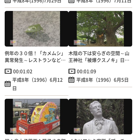
平成8年(1996)7月29日
平成8年（1996）7月11日
例年の３０倍！「カメムシ」
木陰の下は安らぎの空間～山
異常発生～レストランなどに
王神社「被爆クスノキ」日本
大群押し寄せる
の音風景100選
00:01:02
00:01:09
平成8年（1996）6月12
平成8年（1996）6月5日
日