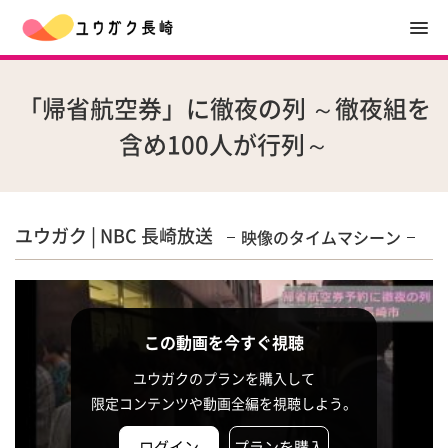
「帰省航空券」に徹夜の列 ～徹夜組を
含め100人が行列～
ユウガク | NBC 長崎放送
映像のタイムマシーン
この動画を今すぐ視聴
ユウガクのプランを購入して
限定コンテンツや動画全編を視聴しよう。
ログイン
プランを購入