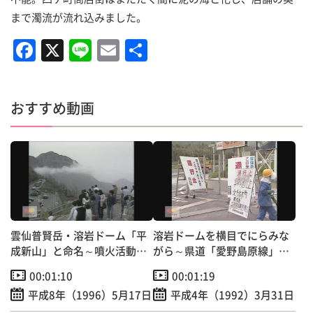
まで濁流が流れ込みました。
F
X
Li
E
共
a
n
m
有
c
e
ai
おすすめ動画
e
l
b
o
o
k
雲仙普賢岳・溶岩ドーム「平
溶岩ドームを横目でにらみな
成新山」と命名～噴火活動終
がら～県道「愛野島原線」２
息宣言も
００日ぶり通行再開！
00:01:10
00:01:19
平成8年（1996）5月17日
平成4年（1992）3月31日