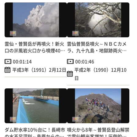
雲仙・普賢岳が再噴火！新火
雲仙普賢岳噴火～ＮＢＣカメ
口の屏風岩火口から噴煙400
ラ、九十九島・地獄跡両火口
メートル
へ
00:01:14
00:01:46
平成3年（1991）2月12日
平成2年（1990）12月10
日
ダム貯水率10％台に！長崎市
噴火から8年～普賢岳登山解禁
の水不足深刻～島原からの支
で雲仙観光客増加！圧倒的迫