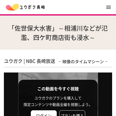
「佐世保大水害」～相浦川などが氾
濫、四ケ町商店街も浸水～
ユウガク | NBC 長崎放送
映像のタイムマシーン
この動画を今すぐ視聴
ユウガクのプランを購入して
限定コンテンツや動画全編を視聴しよう。
ログイン
プランを購入