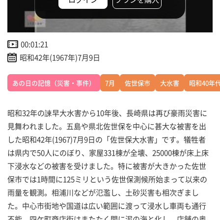
00:01:21
昭和42年(1967年)7月9日
あの日の記憶（災害・事件）
7月
佐世保市
大水害
昭和40年
昭和32年の諫早大水害から10年後、長崎県は再び豪雨災害に
見舞われました。五島や県北佐世保を中心に甚大な被害を出
した昭和42年(1967)7月9日の「佐世保大水害」です。犠牲者
は県内で50人にのぼり、家屋331棟が全壊、25000棟が床上床
下浸水などの被害を受けました。特に被害が大きかった佐世
保市では1時間に125ミリという佐世保測候所始まって以来の
雨量を観測。相浦川などが氾濫し、土砂災害も相次ぎまし
た。中心市街地や国道は広い範囲に渡って浸水し車両も通行
不能。四ケ町商店街はまたたく間に泥の海と化し、店舗の奥