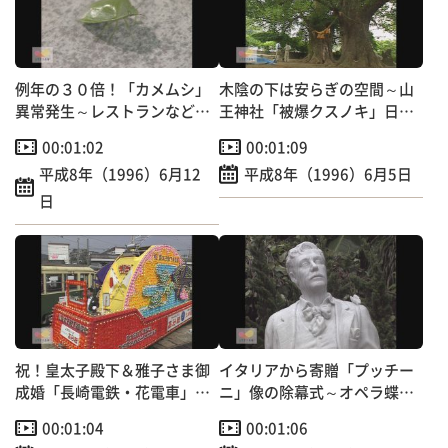
例年の３０倍！「カメムシ」
木陰の下は安らぎの空間～山
異常発生～レストランなどに
王神社「被爆クスノキ」日本
大群押し寄せる
の音風景100選
00:01:02
00:01:09
平成8年（1996）6月12
平成8年（1996）6月5日
日
祝！皇太子殿下＆雅子さま御
イタリアから寄贈「プッチー
成婚「長崎電鉄・花電車」走
ニ」像の除幕式～オペラ蝶々
行
夫人の作曲者
00:01:04
00:01:06