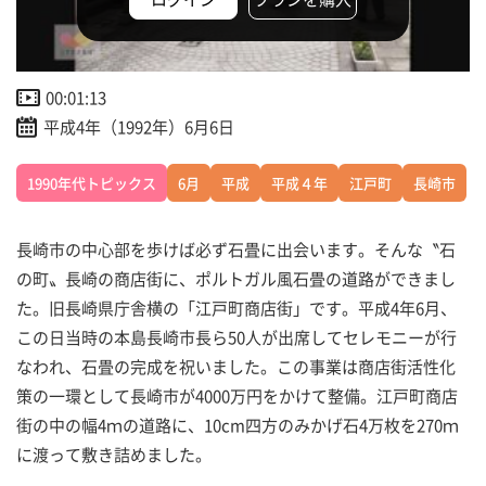
00:01:13
平成4年（1992年）6月6日
1990年代トピックス
6月
平成
平成４年
江戸町
長崎市
長崎市の中心部を歩けば必ず石畳に出会います。そんな〝石
の町〟長崎の商店街に、ポルトガル風石畳の道路ができまし
た。旧長崎県庁舎横の「江戸町商店街」です。平成4年6月、
この日当時の本島長崎市長ら50人が出席してセレモニーが行
なわれ、石畳の完成を祝いました。この事業は商店街活性化
策の一環として長崎市が4000万円をかけて整備。江戸町商店
街の中の幅4ｍの道路に、10cm四方のみかげ石4万枚を270ｍ
に渡って敷き詰めました。