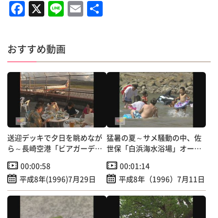
F
X
Li
E
共
a
n
m
有
c
e
ai
おすすめ動画
e
l
b
o
o
k
送迎デッキで夕日を眺めなが
猛暑の夏～サメ騒動の中、佐
ら～長崎空港「ビアガーデ
世保「白浜海水浴場」オープ
ン」オープン！
ン！
00:00:58
00:01:14
平成8年(1996)7月29日
平成8年（1996）7月11日