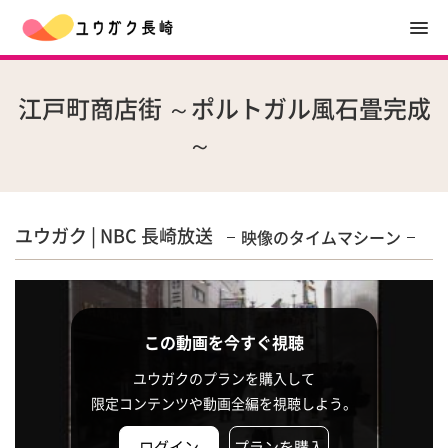
江戸町商店街 ～ポルトガル風石畳完成
～
ユウガク | NBC 長崎放送
映像のタイムマシーン
この動画を今すぐ視聴
ユウガクのプランを購入して
限定コンテンツや動画全編を視聴しよう。
ログイン
プランを購入