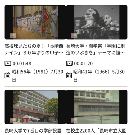
高校球児たちの夏！「長崎西
長崎大学・開学祭「学園に創
ナイン」３０年ぶりの甲子園
造のいぶきを」テーマに恒例
出場へ～学校で激励壮行会
の仮装行列
00:01:48
00:01:20
昭和56年（1981）7月30
昭和41年（1966）5月30
日
日
長崎大学で7番目の学部設置
在校生2200人「長崎市立大園