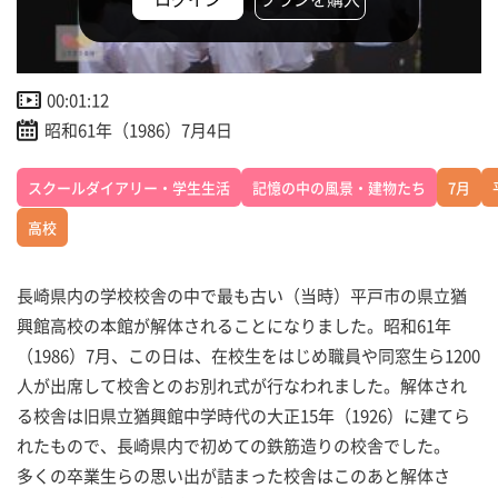
00:01:12
昭和61年（1986）7月4日
スクールダイアリー・学生生活
記憶の中の風景・建物たち
7月
高校
長崎県内の学校校舎の中で最も古い（当時）平戸市の県立猶
興館高校の本館が解体されることになりました。昭和61年
（1986）7月、この日は、在校生をはじめ職員や同窓生ら1200
人が出席して校舎とのお別れ式が行なわれました。解体され
る校舎は旧県立猶興館中学時代の大正15年（1926）に建てら
れたもので、長崎県内で初めての鉄筋造りの校舎でした。
多くの卒業生らの思い出が詰まった校舎はこのあと解体さ