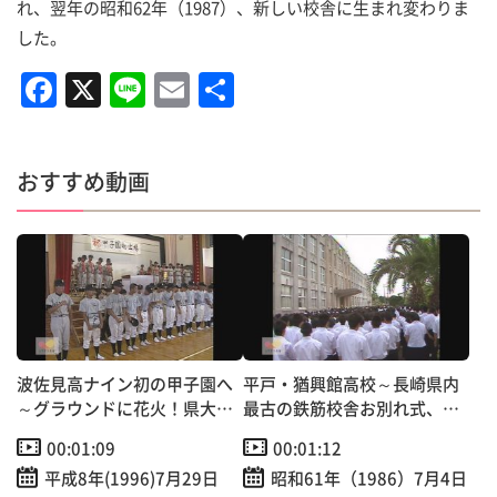
れ、翌年の昭和62年（1987）、新しい校舎に生まれ変わりま
した。
F
X
Li
E
共
a
n
m
有
c
e
ai
おすすめ動画
e
l
b
o
o
k
波佐見高ナイン初の甲子園へ
平戸・猶興館高校～長崎県内
～グラウンドに花火！県大会
最古の鉄筋校舎お別れ式、取
優勝報告会
り壊しへ
00:01:09
00:01:12
平成8年(1996)7月29日
昭和61年（1986）7月4日