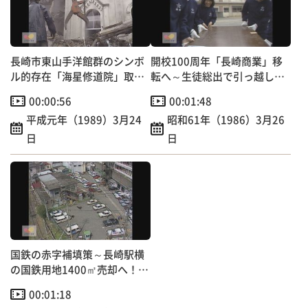
長崎市東山手洋館群のシンボ
開校100周年「長崎商業」移
ル的存在「海星修道院」取り
転へ～生徒総出で引っ越し作
壊しへ
業
00:00:56
00:01:48
平成元年（1989）3月24
昭和61年（1986）3月26
日
日
国鉄の赤字補填策～長崎駅横
の国鉄用地1400㎡売却へ！長
崎市中心部で初のケース
00:01:18