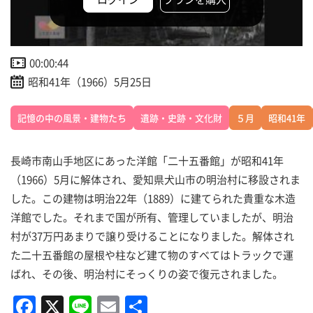
00:00:44
昭和41年（1966）5月25日
記憶の中の風景・建物たち
遺跡・史跡・文化財
５月
昭和41年
長崎市南山手地区にあった洋館「二十五番館」が昭和41年
（1966）5月に解体され、愛知県犬山市の明治村に移設されま
した。この建物は明治22年（1889）に建てられた貴重な木造
洋館でした。それまで国が所有、管理していましたが、明治
村が37万円あまりで譲り受けることになりました。解体され
た二十五番館の屋根や柱など建て物のすべてはトラックで運
ばれ、その後、明治村にそっくりの姿で復元されました。
F
X
Li
E
共