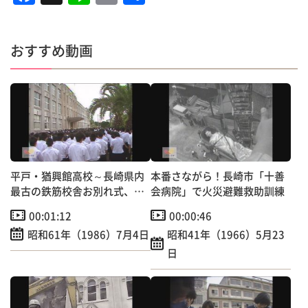
a
n
m
有
c
e
ai
おすすめ動画
e
l
b
o
o
k
平戸・猶興館高校～長崎県内
本番さながら！長崎市「十善
最古の鉄筋校舎お別れ式、取
会病院」で火災避難救助訓練
り壊しへ
00:01:12
00:00:46
昭和61年（1986）7月4日
昭和41年（1966）5月23
日