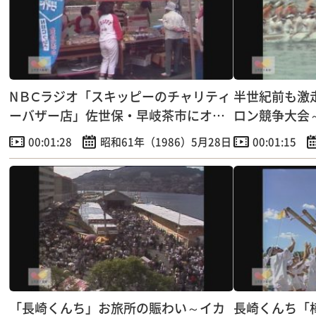
NＢⅭラジオ「スキッピーのチャリティ
半世紀前も激
ーバザー店」佐世保・早岐茶市にオー
ロン競争大会
プン！
出場
00:01:28
昭和61年（1986）5月28日
00:01:15
「長崎くんち」お旅所の賑わい～イカ
長崎くんち「