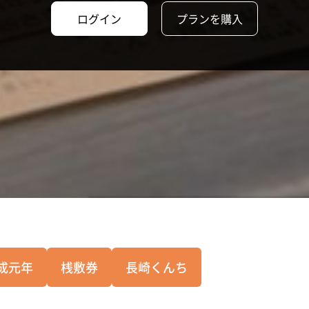
ログイン
プランを購入
成元年
桟敷券
長崎くんち