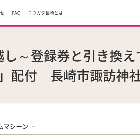
らせ
FAQ
ユウガク長崎とは
越し～登録券と引き換え
」配付 長崎市諏訪
ムマシーン