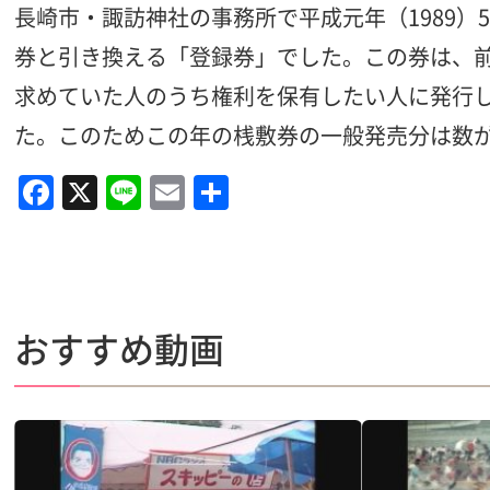
長崎市・諏訪神社の事務所で平成元年（1989
券と引き換える「登録券」でした。この券は、前
求めていた人のうち権利を保有したい人に発行
た。このためこの年の桟敷券の一般発売分は数が
F
X
Li
E
共
a
n
m
有
c
e
ai
e
l
b
おすすめ動画
o
o
k