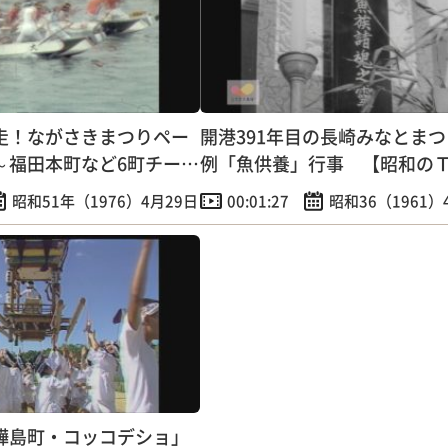
走！ながさきまつりペー
開港391年目の長崎みなとま
～福田本町など6町チーム
例「魚供養」行事 【昭和の
ース】
昭和51年（1976）4月29日
00:01:27
昭和36（1961）
樺島町・コッコデショ」