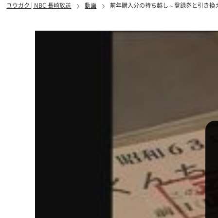
ユウガク | NBC 長崎放送
動画
前年購入分の持ち越し～登録券と引き換