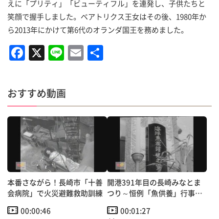
えに「プリティ」「ビューティフル」を連発し、子供たちと
笑顔で握手しました。ベアトリクス王女はその後、1980年か
ら2013年にかけて第6代のオランダ国王を務めました。
F
X
Li
E
共
a
n
m
有
c
e
ai
おすすめ動画
e
l
b
o
o
k
本番さながら！長崎市「十善
開港391年目の長崎みなとま
会病院」で火災避難救助訓練
つり～恒例「魚供養」行事
【昭和のＴＶニュース】
00:00:46
00:01:27