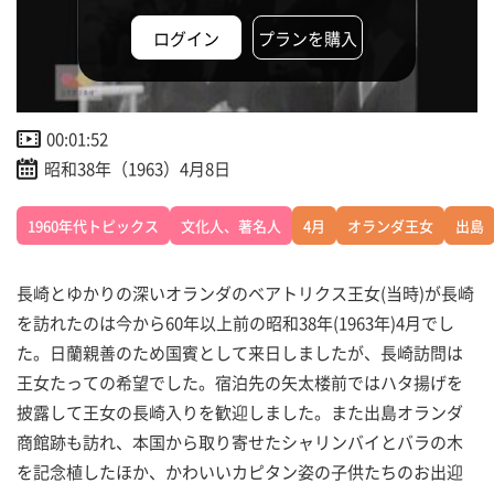
ログイン
プランを購入
00:01:52
昭和38年（1963）4月8日
1960年代トピックス
文化人、著名人
4月
オランダ王女
出島
長崎とゆかりの深いオランダのベアトリクス王女(当時)が長崎
を訪れたのは今から60年以上前の昭和38年(1963年)4月でし
た。日蘭親善のため国賓として来日しましたが、長崎訪問は
王女たっての希望でした。宿泊先の矢太楼前ではハタ揚げを
披露して王女の長崎入りを歓迎しました。また出島オランダ
商館跡も訪れ、本国から取り寄せたシャリンバイとバラの木
を記念植したほか、かわいいカピタン姿の子供たちのお出迎