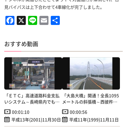
見バイパスは上下合わせて4車線化が完了しました。
F
X
Li
E
共
a
n
m
有
c
e
ai
おすすめ動画
e
l
b
o
o
k
「ＥＴＣ」高速道路料金支払
「大島大橋」開通！全長1095
いシステム～長崎県内でも運
メートルの斜張橋～西彼杵半
用開始！
島と陸続きに！
00:01:10
00:00:56
平成13年(2001)11月30日
平成11年(1999)11月11日