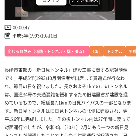
00:00:47
平成5年(1993)10月1日
変わる町並み（道路・トンネル・橋・ダム）
10月
トンネル
平成
長崎市東部の「新日見トンネル」建設工事に関する記録映像
です。平成5年(1993)10月関係者が出席して貫通式が行なわ
れ、節目の日を祝いました。長さおよそ1kmのこのトンネル
は、国道34号の交通混雑を緩和するため旧建設省が建設を進
めているもので、総延長7.1kmの日見バイパスの一部となりま
す。新日見トンネルは旧日見トンネルの北側に建設され、翌
平成6年に完成しました。その後トンネル内は27年間に渡って
対面通行でしたが、令和3年（2021）2月にもう一つの新日見
トンネルが開通したことでようやく対面通行が解消され、日