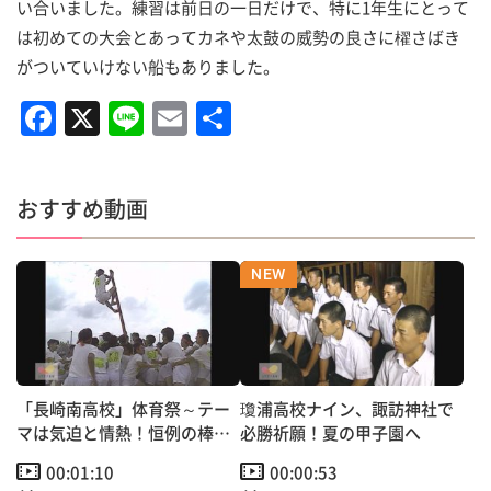
い合いました。練習は前日の一日だけで、特に1年生にとって
は初めての大会とあってカネや太鼓の威勢の良さに櫂さばき
がついていけない船もありました。
F
X
Li
E
共
a
n
m
有
c
e
ai
おすすめ動画
e
l
b
o
o
k
「長崎南高校」体育祭～テー
瓊浦高校ナイン、諏訪神社で
マは気迫と情熱！恒例の棒倒
必勝祈願！夏の甲子園へ
しも
00:01:10
00:00:53