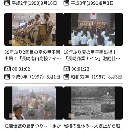
平成2年(1990)9月16日
平成3年(1991)8月3日
39年ぶり2回目の夏の甲子園
18年ぶり夏の甲子園出場！
出場！「長崎南山高校ナイ
「長崎商業ナイン」激励壮行
ン」激励壮行会
会
00:01:02
00:01:22
平成9年（1997）8月1日
昭和62年（1987）8月3日
江迎伝統の夏まつり～「水か
昭和の夏休み～大波止から船