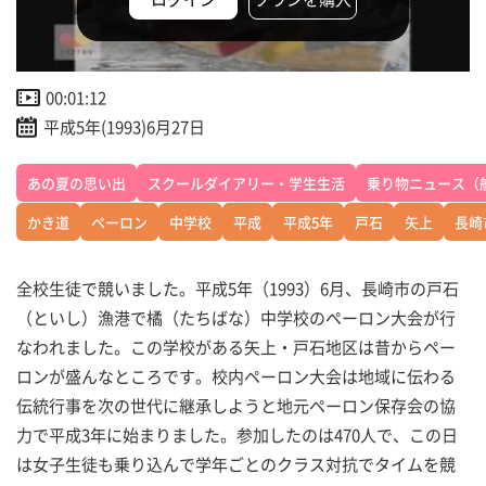
00:01:12
平成5年(1993)6月27日
あの夏の思い出
スクールダイアリー・学生生活
乗り物ニュース（
かき道
ペーロン
中学校
平成
平成5年
戸石
矢上
長崎
全校生徒で競いました。平成5年（1993）6月、長崎市の戸石
（といし）漁港で橘（たちばな）中学校のペーロン大会が行
なわれました。この学校がある矢上・戸石地区は昔からペー
ロンが盛んなところです。校内ペーロン大会は地域に伝わる
伝統行事を次の世代に継承しようと地元ペーロン保存会の協
力で平成3年に始まりました。参加したのは470人で、この日
は女子生徒も乗り込んで学年ごとのクラス対抗でタイムを競