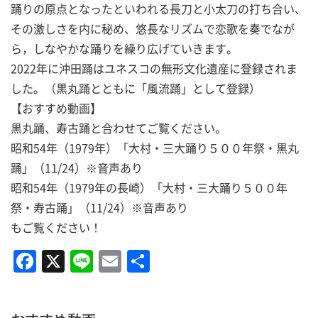
踊りの原点となったといわれる長刀と小太刀の打ち合い、
その激しさを内に秘め、悠長なリズムで恋歌を奏でなが
ら，しなやかな踊りを繰り広げていきます。
2022年に沖田踊はユネスコの無形文化遺産に登録されま
した。（黒丸踊とともに「風流踊」として登録）
【おすすめ動画】
黒丸踊、寿古踊と合わせてご覧ください。
昭和54年（1979年）「大村・三大踊り５００年祭・黒丸
踊」（11/24）※音声あり
昭和54年（1979年の長崎）「大村・三大踊り５００年
祭・寿古踊」（11/24）※音声あり
もご覧ください！
F
X
Li
E
共
a
n
m
有
c
e
ai