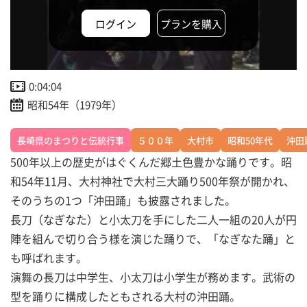
ログイン
プランを購入
0:04:04
昭和54年（1979年）
長崎県のまつりと伝統行事
５００年
大村市
昭和50年代
沖田
500年以上の歴史がはぐくんだ郷土色豊かな踊りです。昭
和54年11月、大村神社で大村三大踊り500年祭が開かれ、
そのうちの1つ「沖田踊」も披露されました。
長刀（なぎなた）と小太刀を手にした二人一組の20人が円
陣を組んで切り合う様を演じた踊りで、「なぎなた踊」と
も呼ばれます。
演舞の長刀は中学生、小太刀は小学生が務めます。武術の
型を踊りに構成したともされる大村の沖田踊。