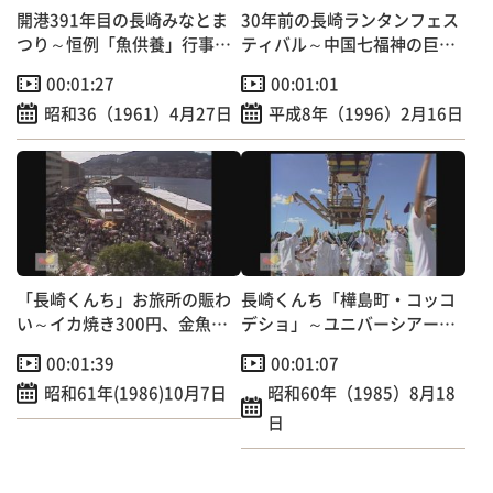
開港391年目の長崎みなとま
30年前の長崎ランタンフェス
つり～恒例「魚供養」行事
ティバル～中国七福神の巨大
【昭和のＴＶニュース】
オブジェ登場！
00:01:27
00:01:01
昭和36（1961）4月27日
平成8年（1996）2月16日
「長崎くんち」お旅所の賑わ
長崎くんち「樺島町・コッコ
い～イカ焼き300円、金魚す
デショ」～ユニバーシアード
くい200円
神戸開会式出演へ！
00:01:39
00:01:07
昭和61年(1986)10月7日
昭和60年（1985）8月18
日