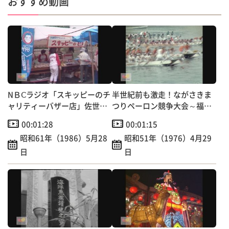
おすすめ動画
e
l
b
o
o
k
NＢⅭラジオ「スキッピーのチ
半世紀前も激走！ながさきま
ャリティーバザー店」佐世
つりペーロン競争大会～福田
保・早岐茶市にオープン！
本町など6町チーム出場
00:01:28
00:01:15
昭和61年（1986）5月28
昭和51年（1976）4月29
日
日