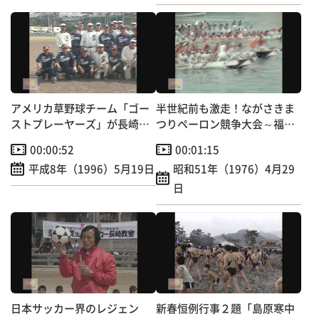
アメリカ草野球チーム「ゴー
半世紀前も激走！ながさきま
ストプレーヤーズ」が長崎に
つりペーロン競争大会～福田
やってきた！
本町など6町チーム出場
00:00:52
00:01:15
平成8年（1996）5月19日
昭和51年（1976）4月29
日
日本サッカー界のレジェン
新春恒例行事２題「島原寒中