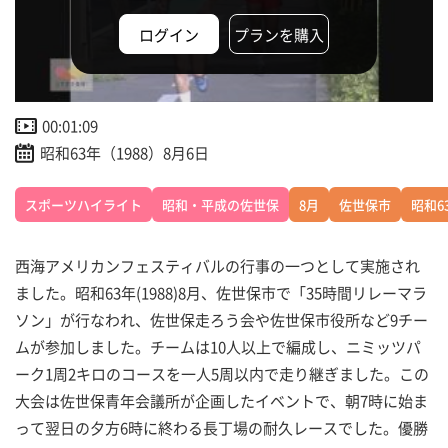
ログイン
プランを購入
00:01:09
昭和63年（1988）8月6日
スポーツハイライト
昭和・平成の佐世保
8月
佐世保市
昭和6
西海アメリカンフェスティバルの行事の一つとして実施され
ました。昭和63年(1988)8月、佐世保市で「35時間リレーマラ
ソン」が行なわれ、佐世保走ろう会や佐世保市役所など9チー
ムが参加しました。チームは10人以上で編成し、ニミッツパ
ーク1周2キロのコースを一人5周以内で走り継ぎました。この
大会は佐世保青年会議所が企画したイベントで、朝7時に始ま
って翌日の夕方6時に終わる長丁場の耐久レースでした。優勝