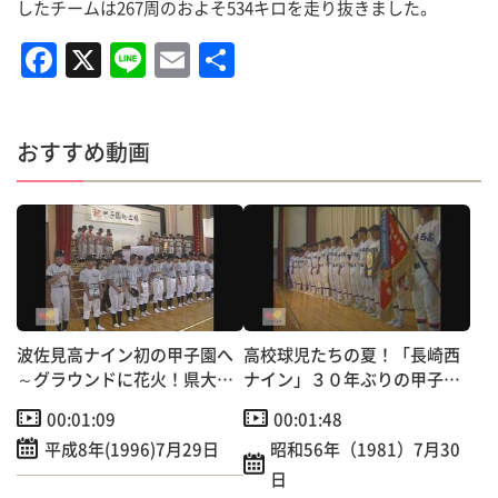
したチームは267周のおよそ534キロを走り抜きました。
F
X
Li
E
共
a
n
m
有
c
e
ai
おすすめ動画
e
l
b
o
o
k
波佐見高ナイン初の甲子園へ
高校球児たちの夏！「長崎西
～グラウンドに花火！県大会
ナイン」３０年ぶりの甲子園
優勝報告会
出場へ～学校で激励壮行会
00:01:09
00:01:48
平成8年(1996)7月29日
昭和56年（1981）7月30
日