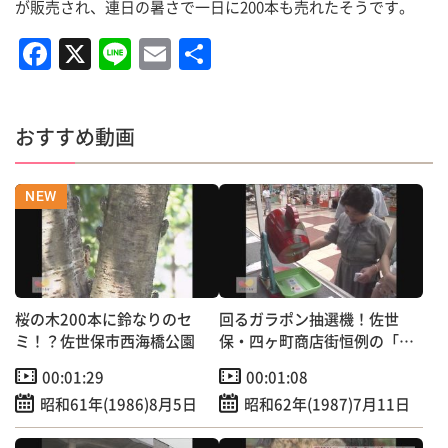
が販売され、連日の暑さで一日に200本も売れたそうです。
F
X
Li
E
共
a
n
m
有
c
e
ai
おすすめ動画
e
l
b
o
o
k
桜の木200本に鈴なりのセ
回るガラポン抽選機！佐世
ミ！？佐世保市西海橋公園
保・四ヶ町商店街恒例の「中
元大売り出し」
00:01:29
00:01:08
昭和61年(1986)8月5日
昭和62年(1987)7月11日