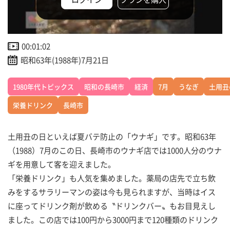
00:01:02
昭和63年(1988年)7月21日
1980年代トピックス
昭和の長崎市
経済
7月
うなぎ
土用丑
栄養ドリンク
長崎市
土用丑の日といえば夏バテ防止の「ウナギ」です。昭和63年
（1988）7月のこの日、長崎市のウナギ店では1000人分のウナ
ギを用意して客を迎えました。
「栄養ドリンク」も人気を集めました。薬局の店先で立ち飲
みをするサラリーマンの姿は今も見られますが、当時はイス
に座ってドリンク剤が飲める〝ドリンクバー〟もお目見えし
ました。この店では100円から3000円まで120種類のドリンク