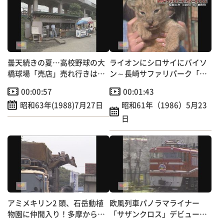
曇天続きの夏…高校野球の大
ライオンにシロサイにバイソ
橋球場「売店」売れ行きは例
ン～長崎サファリパーク「ベ
年の半分以下
ビーラッシュ」
00:00:57
00:01:43
昭和63年(1988)7月27日
昭和61年（1986）5月23
日
アミメキリン2 頭、石岳動植
欧風列車パノラマライナー
物園に仲間入り！多摩から佐
「サザンクロス」デビュー！