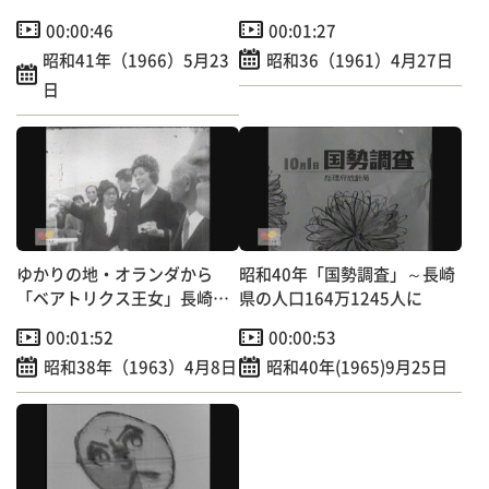
【昭和のＴＶニュース】
00:00:46
00:01:27
昭和41年（1966）5月23
昭和36（1961）4月27日
日
ゆかりの地・オランダから
昭和40年「国勢調査」～長崎
「ベアトリクス王女」長崎訪
県の人口164万1245人に
問～出島跡で記念植樹 【昭
00:01:52
00:00:53
和のＴＶニュース】
昭和38年（1963）4月8日
昭和40年(1965)9月25日