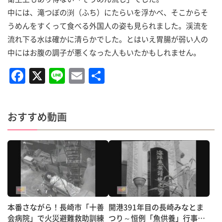
中には、滝つぼの渕（ふち）にたらいを浮かべ、そこからそ
うめんをすくって食べる外国人の姿も見られました。渓流を
流れ下る水は確かに清らかでした。とはいえ胃腸が弱い人の
中にはお腹の調子が悪くなった人もいたかもしれません。
F
X
Li
E
共
a
n
m
有
c
e
ai
おすすめ動画
e
l
b
o
o
k
本番さながら！長崎市「十善
開港391年目の長崎みなとま
会病院」で火災避難救助訓練
つり～恒例「魚供養」行事