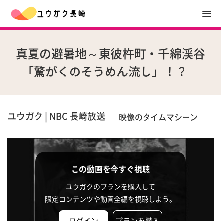
真夏の避暑地～東彼杵町・千綿渓谷
「驚がくのそうめん流し」！？
ユウガク | NBC 長崎放送
映像のタイムマシーン
この動画を今すぐ視聴
ユウガクのプランを購入して
限定コンテンツや動画全編を視聴しよう。
ログイン
プランを購入