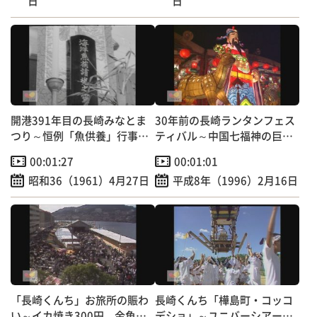
日
日
開港391年目の長崎みなとま
30年前の長崎ランタンフェス
つり～恒例「魚供養」行事
ティバル～中国七福神の巨大
【昭和のＴＶニュース】
オブジェ登場！
00:01:27
00:01:01
昭和36（1961）4月27日
平成8年（1996）2月16日
「長崎くんち」お旅所の賑わ
長崎くんち「樺島町・コッコ
い～イカ焼き300円、金魚す
デショ」～ユニバーシアード