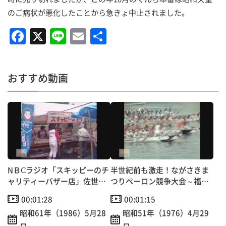
のご病状が悪化したことから急きょ中止されました。
F
X
Li
E
共
a
n
m
有
c
e
ai
おすすめ動画
e
l
b
o
o
k
NＢⅭラジオ「スキッピーのチ
半世紀前も激走！ながさきま
ャリティーバザー店」佐世
つりペーロン競争大会～福田
保・早岐茶市にオープン！
本町など6町チーム出場
00:01:28
00:01:15
昭和61年（1986）5月28
昭和51年（1976）4月29