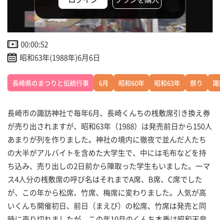
00:00:52
昭和63年(1988年)6月6日
長崎県のまつりと伝統行事
6月
昭和60年
昭和63年
祭り
諏
長崎市の諏訪神社で毎年6月、長崎くんちの桟敷席引き換え券
が売り出されますが、昭和63年（1988）は発売前日から150人
あまりが列を作りました。神社の境内に徹夜で並んだ人たち
の大半がアルバイトを含めた大学生で、中には毛布などを持
ち込み、売り出しの2日前から陣取った学生もいました。一マ
ス4人分の桟敷席の呼び名はそれまでA席、B席、C席でした
が、この年から松席、竹席、梅席に変わりました。人気が高
いくんち開催初日、前日（まえび）の松席、竹席は発売と同
時に売り切れましたが、この年10月のくんち本番は昭和天皇