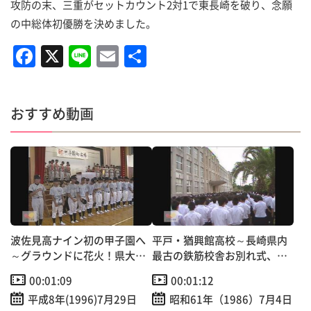
攻防の末、三重がセットカウント2対1で東長崎を破り、念願
の中総体初優勝を決めました。
F
X
Li
E
共
a
n
m
有
c
e
ai
おすすめ動画
e
l
b
o
o
k
波佐見高ナイン初の甲子園へ
平戸・猶興館高校～長崎県内
～グラウンドに花火！県大会
最古の鉄筋校舎お別れ式、取
優勝報告会
り壊しへ
00:01:09
00:01:12
平成8年(1996)7月29日
昭和61年（1986）7月4日