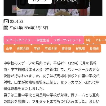
00:01:33
平成4年(1994年)6月15日
スクールダイアリー・学生生活
スポーツハイライト
6月
バレー
山里
市民会館
平成
平成６年
東長崎
桜馬場
長崎市
中学校のスポーツの祭典です。平成4年（1994）6月の長崎
市・中学校総合体育大会（中総体）で、バレーボールの男女
決勝が行なわれました。女子は桜馬場中学校と山里中学校が
対戦、山里が終始桜馬場を圧倒し、セットカウント2対0で中
総体連覇を果たしました。
男子は三重中学校と東長崎中学校が対戦、両チームとも互角
の試合を展開し、フルセットまでもつれ込みました。激しい