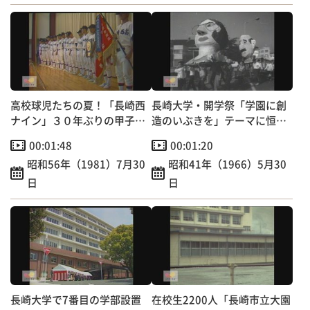
高校球児たちの夏！「長崎西
長崎大学・開学祭「学園に創
ナイン」３０年ぶりの甲子園
造のいぶきを」テーマに恒例
出場へ～学校で激励壮行会
の仮装行列
00:01:48
00:01:20
昭和56年（1981）7月30
昭和41年（1966）5月30
日
日
長崎大学で7番目の学部設置
在校生2200人「長崎市立大園