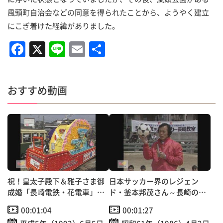
風頭町自治会などの同意を得られたことから、ようやく建立
にこぎ着けた経緯がありました。
F
X
Li
E
共
a
n
m
有
c
e
ai
おすすめ動画
e
l
b
o
o
k
祝！皇太子殿下＆雅子さま御
日本サッカー界のレジェン
成婚「長崎電鉄・花電車」走
ド・釜本邦茂さん～長崎の子
行
供たちに実技指導！
00:01:04
00:01:27