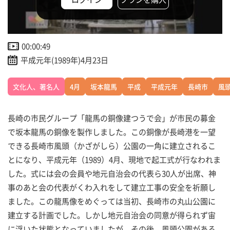
00:00:49
平成元年(1989年)4月23日
文化人、著名人
4月
坂本龍馬
平成
平成元年
長崎市
風
長崎の市民グループ「龍馬の銅像建つうで会」が市民の募金
で坂本龍馬の銅像を製作しました。この銅像が長崎港を一望
できる長崎市風頭（かざがしら）公園の一角に建立されるこ
とになり、平成元年（1989）4月、現地で起工式が行なわれま
した。式には会の会員や地元自治会の代表ら30人が出席、神
事のあと会の代表がくわ入れをして建立工事の安全を祈願し
ました。この龍馬像をめぐっては当初、長崎市の丸山公園に
建立する計画でした。しかし地元自治会の同意が得られず宙
に浮いた状態となっていましたが、その後、風頭公園がある