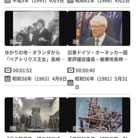
平成5年（1993）6月5日
昭和61年（1986）4月2日
ゆかりの地・オランダから
旧東ドイツ・ホーネッカー国
「ベアトリクス王女」長崎訪
家評議会議長～被爆地長崎訪
問～出島跡で記念植樹 【昭
問
00:01:52
00:00:40
和のＴＶニュース】
昭和38年（1963）4月8日
昭和56年（1981）5月31
日