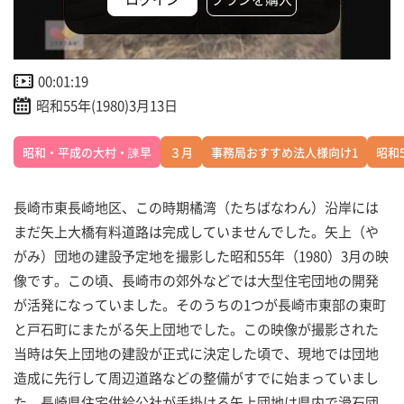
00:01:19
昭和55年(1980)3月13日
昭和・平成の大村・諫早
３月
事務局おすすめ法人様向け1
昭和
長崎市東長崎地区、この時期橘湾（たちばなわん）沿岸には
まだ矢上大橋有料道路は完成していませんでした。矢上（や
がみ）団地の建設予定地を撮影した昭和55年（1980）3月の映
像です。この頃、長崎市の郊外などでは大型住宅団地の開発
が活発になっていました。そのうちの1つが長崎市東部の東町
と戸石町にまたがる矢上団地でした。この映像が撮影された
当時は矢上団地の建設が正式に決定した頃で、現地では団地
造成に先行して周辺道路などの整備がすでに始まっていまし
た。長崎県住宅供給公社が手掛ける矢上団地は県内で滑石団