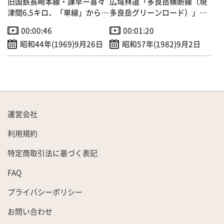
旧国鉄長崎本線・諌早ー喜々
広域林道「多良岳横断線（現
津間6.5キロ、「単線」から
多良岳グリーンロード）」起
「複線」へ
工式～今は人気のツーリング
00:00:46
00:01:20
コースに
昭和44年(1969)9月26日
昭和57年(1982)9月2日
運営会社
利用規約
特定商取引法に基づく表記
FAQ
プライバシーポリシー
お問い合わせ