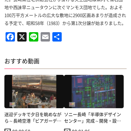
地や西諫早ニュータウンに次ぐマンモス団地でした。およそ
100万平方メートルの広大な敷地に2900区画あまりが造成され
る予定で、昭和58年（1983）から第1次分譲が始まりました。
F
X
Li
E
共
a
n
m
有
c
e
ai
おすすめ動画
e
l
b
o
o
k
送迎デッキで夕日を眺めなが
ソニー長崎「半導体デザイン
ら～長崎空港「ビアガーデ
センター」完成～開発・設計
ン」オープン！
から量産まで一貫工場へ