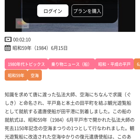
ログイン
プランを購入
00:02:10
昭和59年（1984）6月15日
1980年代トピックス
乗り物ニュース（船）
昭和・平成の平戸
6
昭和59年
空海
知識を求めて唐に渡った弘法大師、空海にちなんで求識（ぐ
しき）と命名され、平戸島と本土の田平町を結ぶ観光遊覧船
として就航する遣唐使船が田平港に到着しました。この船の
就航式は、昭和59年（1984）6月平戸市で開かれた弘法大師の
死去1150年記念の空海まつりの1つとして行なわれました。観
光遊覧船に改造された空海ゆかりの復元遣唐使船は、このあ