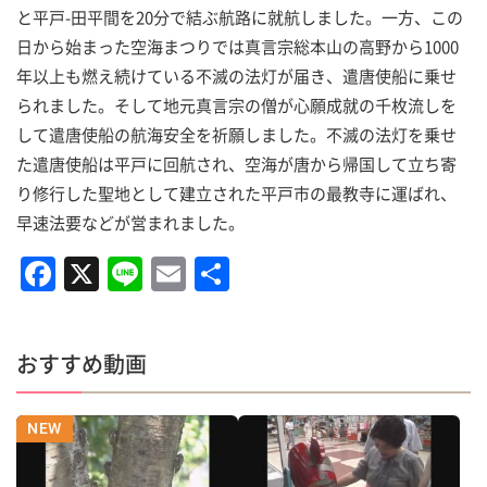
と平戸-田平間を20分で結ぶ航路に就航しました。一方、この
日から始まった空海まつりでは真言宗総本山の高野から1000
年以上も燃え続けている不滅の法灯が届き、遣唐使船に乗せ
られました。そして地元真言宗の僧が心願成就の千枚流しを
して遣唐使船の航海安全を祈願しました。不滅の法灯を乗せ
た遣唐使船は平戸に回航され、空海が唐から帰国して立ち寄
り修行した聖地として建立された平戸市の最教寺に運ばれ、
早速法要などが営まれました。
F
X
Li
E
共
a
n
m
有
c
e
ai
おすすめ動画
e
l
b
o
o