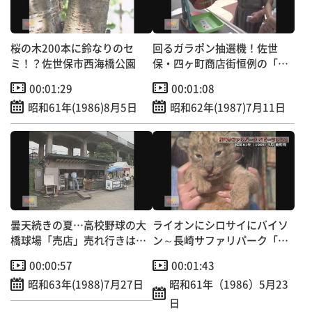
k
桜の木200本に鈴なりのセ
回るガラポン抽選機！佐世
ミ！？佐世保市西海橋公園
保・四ヶ町商店街恒例の「中
元大売り出し」
00:01:29
00:01:08
昭和61年(1986)8月5日
昭和62年(1987)7月11日
曇天続きの夏…高校野球の大
ライオンにシロサイにバイソ
橋球場「売店」売れ行きは例
ン～長崎サファリパーク「ベ
年の半分以下
ビーラッシュ」
00:00:57
00:01:43
昭和63年(1988)7月27日
昭和61年（1986）5月23
日