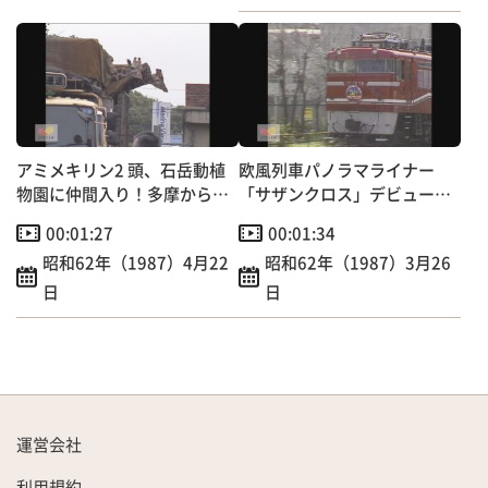
アミメキリン2 頭、石岳動植
欧風列車パノラマライナー
物園に仲間入り！多摩から佐
「サザンクロス」デビュー！
世保まで1300キロの旅
定員153人の団体専用
00:01:27
00:01:34
昭和62年（1987）4月22
昭和62年（1987）3月26
日
日
運営会社
利用規約