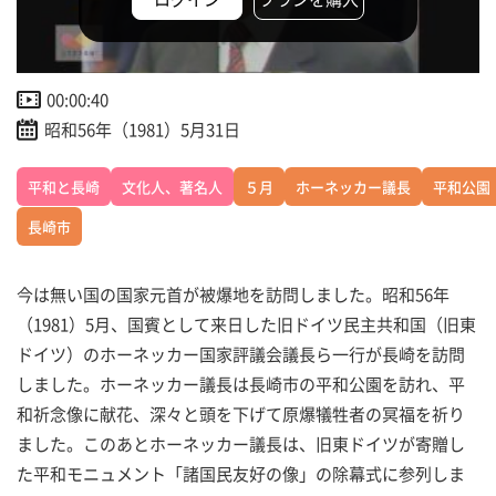
00:00:40
昭和56年（1981）5月31日
平和と長崎
文化人、著名人
５月
ホーネッカー議長
平和公園
長崎市
今は無い国の国家元首が被爆地を訪問しました。昭和56年
（1981）5月、国賓として来日した旧ドイツ民主共和国（旧東
ドイツ）のホーネッカー国家評議会議長ら一行が長崎を訪問
しました。ホーネッカー議長は長崎市の平和公園を訪れ、平
和祈念像に献花、深々と頭を下げて原爆犠牲者の冥福を祈り
ました。このあとホーネッカー議長は、旧東ドイツが寄贈し
た平和モニュメント「諸国民友好の像」の除幕式に参列しま