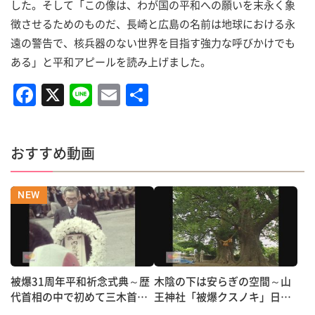
した。そして「この像は、わが国の平和への願いを末永く象
徴させるためのものだ、長崎と広島の名前は地球における永
遠の警告で、核兵器のない世界を目指す強力な呼びかけでも
ある」と平和アピールを読み上げました。
F
X
Li
E
共
a
n
m
有
c
e
ai
おすすめ動画
e
l
b
o
o
k
被爆31周年平和祈念式典～歴
木陰の下は安らぎの空間～山
代首相の中で初めて三木首相
王神社「被爆クスノキ」日本
参列
の音風景100選