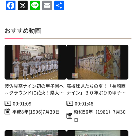
F
X
Li
E
共
a
n
m
有
c
e
ai
おすすめ動画
e
l
b
o
o
k
波佐見高ナイン初の甲子園へ
高校球児たちの夏！「長崎西
～グラウンドに花火！県大会
ナイン」３０年ぶりの甲子園
優勝報告会
出場へ～学校で激励壮行会
00:01:09
00:01:48
平成8年(1996)7月29日
昭和56年（1981）7月30
日