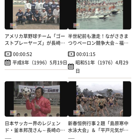
アメリカ草野球チーム「ゴー
半世紀前も激走！ながさきま
ストプレーヤーズ」が長崎に
つりペーロン競争大会～福田
やってきた！
本町など6町チーム出場
00:00:52
00:01:15
平成8年（1996）5月19日
昭和51年（1976）4月29
日
日本サッカー界のレジェン
新春恒例行事２題「島原寒中
ド・釜本邦茂さん～長崎の子
水泳大会」＆「平戸元気が出
供たちに実技指導！
るマラソン大会」