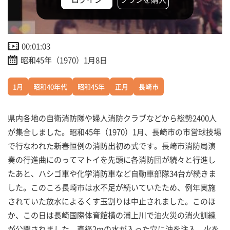
00:01:03
昭和45年（1970）1月8日
1月
昭和40年代
昭和45年
正月
長崎市
県内各地の自衛消防隊や婦人消防クラブなどから総勢2400人
が集合しました。昭和45年（1970）1月、長崎市の市営球技場
で行なわれた新春恒例の消防出初め式です。長崎市消防局演
奏の行進曲にのってマトイを先頭に各消防団が続々と行進し
たあと、ハシゴ車や化学消防車など自動車部隊34台が続きま
した。このころ長崎市は水不足が続いていたため、例年実施
されていた放水によるくす玉割りは中止されました。このほ
か、この日は長崎国際体育館横の浦上川で油火災の消火訓練
が公開されました。直径2mの水が入った穴に油を注入、火を