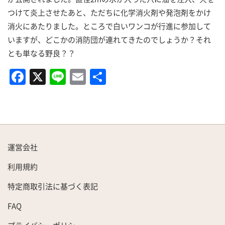
つけて炎上させたあと、ただちに化学消火剤や発泡剤をかけ
消火にあたりました。ところで白いワンコが行進に参加して
いますが、どこかの消防団が連れてきたのでしょうか？それ
とも単なる野良？？
F
X
Li
E
共
a
n
m
有
c
e
ai
e
l
b
運営会社
o
利用規約
o
k
特定商取引法に基づく表記
FAQ