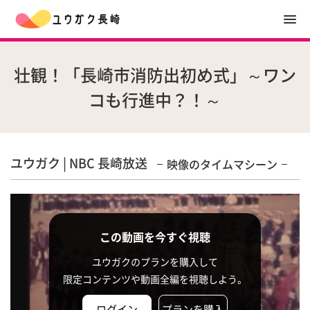
壮観！「長崎市消防出初め式」～ワン
コも行進中？！～
ユウガク | NBC 長崎放送
映像のタイムマシーン
この動画を今すぐ視聴
ユウガクのプランを購入して
限定コンテンツや動画全編を視聴しよう。
ログイン
プランを購入