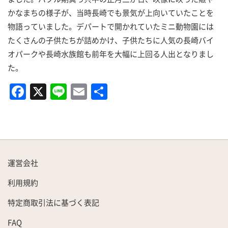
かなまちの様子が、当時長崎でも景気が上向いていたことを
物語っていました。デパートで開かれていたミニ動物園には
たくさんの子供たちが詰めかけ、子供たちに人気の長崎バイ
オパークや長崎水族館も前年を大幅に上回る人出となりまし
た。
F
X
Li
E
共
a
n
m
有
c
e
ai
e
l
b
運営会社
o
利用規約
o
k
特定商取引法に基づく表記
FAQ