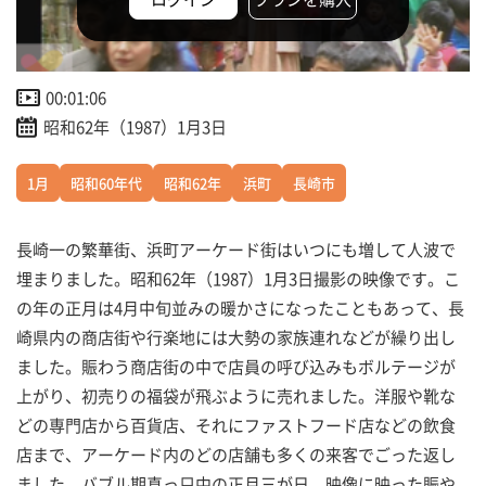
00:01:06
昭和62年（1987）1月3日
1月
昭和60年代
昭和62年
浜町
長崎市
長崎一の繁華街、浜町アーケード街はいつにも増して人波で
埋まりました。昭和62年（1987）1月3日撮影の映像です。こ
の年の正月は4月中旬並みの暖かさになったこともあって、長
崎県内の商店街や行楽地には大勢の家族連れなどが繰り出し
ました。賑わう商店街の中で店員の呼び込みもボルテージが
上がり、初売りの福袋が飛ぶように売れました。洋服や靴な
どの専門店から百貨店、それにファストフード店などの飲食
店まで、アーケード内のどの店舗も多くの来客でごった返し
ました。バブル期真っ只中の正月三が日、映像に映った賑や