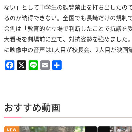
ない」として中学生の観覧禁止を打ち出したの
るのか納得できない。全国でも長崎だけの規制
会側は「教育的な立場で判断したことで抗議を
大看板を劇場前に立て、対抗姿勢を強めました
に映像中の音声は1人目が校長会、2人目が映画
F
X
Li
E
共
a
n
m
有
c
e
ai
e
l
b
おすすめ動画
o
o
k