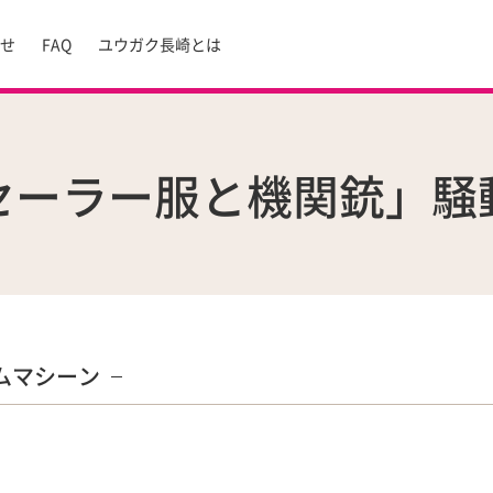
らせ
FAQ
ユウガク長崎とは
セーラー服と機関銃」
ムマシーン