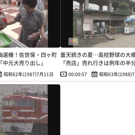
抽選機！佐世保・四ヶ町
曇天続きの夏…高校野球の大
「中元大売り出し」
「売店」売れ行きは例年の半
昭和62年(1987)7月11日
00:00:57
昭和63年(1988)