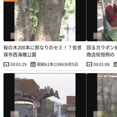
桜の木200本に鈴なりのセミ！？佐世
回るガラポン
保市西海橋公園
商店街恒例の
00:01:29
昭和61年(1986)8月5日
00:01:08