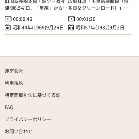
旧国鉄長崎本線・諌早ー喜々
広域林道「多良岳横断線（現
津間6.5キロ、「単線」から
多良岳グリーンロード）」起
「複線」へ
工式～今は人気のツーリング
00:00:46
00:01:20
コースに
昭和44年(1969)9月26日
昭和57年(1982)9月2日
運営会社
利用規約
特定商取引法に基づく表記
FAQ
プライバシーポリシー
お問い合わせ