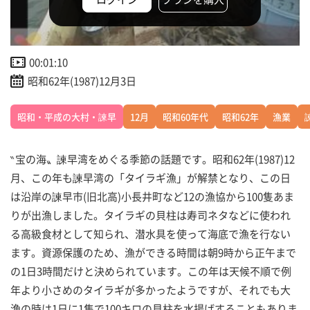
00:01:10
昭和62年(1987)12月3日
昭和・平成の大村・諫早
12月
昭和60年代
昭和62年
漁業
‶宝の海〟諫早湾をめぐる季節の話題です。昭和62年(1987)12
月、この年も諫早湾の「タイラギ漁」が解禁となり、この日
は沿岸の諫早市(旧北高)小長井町など12の漁協から100隻あま
りが出漁しました。タイラギの貝柱は寿司ネタなどに使われ
る高級食材として知られ、潜水具を使って海底で漁を行ない
ます。資源保護のため、漁ができる時間は朝9時から正午まで
の1日3時間だけと決められています。この年は天候不順で例
年より小さめのタイラギが多かったようですが、それでも大
漁の時は1日に1隻で100キロの貝柱を水揚げすることもありま