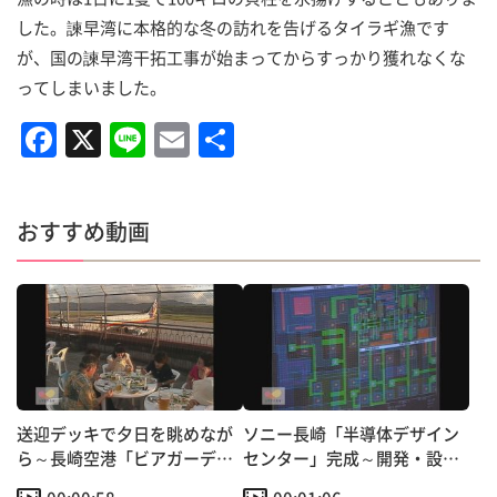
した。諫早湾に本格的な冬の訪れを告げるタイラギ漁です
が、国の諫早湾干拓工事が始まってからすっかり獲れなくな
ってしまいました。
F
X
Li
E
共
a
n
m
有
c
e
ai
おすすめ動画
e
l
b
o
o
k
送迎デッキで夕日を眺めなが
ソニー長崎「半導体デザイン
ら～長崎空港「ビアガーデ
センター」完成～開発・設計
ン」オープン！
から量産まで一貫工場へ