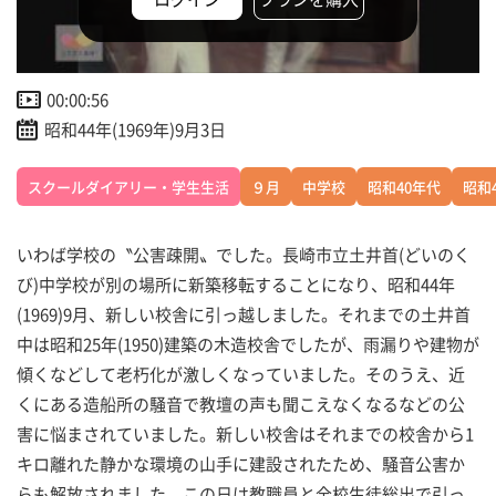
00:00:56
昭和44年(1969年)9月3日
スクールダイアリー・学生生活
９月
中学校
昭和40年代
昭和
いわば学校の〝公害疎開〟でした。長崎市立土井首(どいのく
び)中学校が別の場所に新築移転することになり、昭和44年
(1969)9月、新しい校舎に引っ越しました。それまでの土井首
中は昭和25年(1950)建築の木造校舎でしたが、雨漏りや建物が
傾くなどして老朽化が激しくなっていました。そのうえ、近
くにある造船所の騒音で教壇の声も聞こえなくなるなどの公
害に悩まされていました。新しい校舎はそれまでの校舎から1
キロ離れた静かな環境の山手に建設されたため、騒音公害か
らも解放されました。この日は教職員と全校生徒総出で引っ