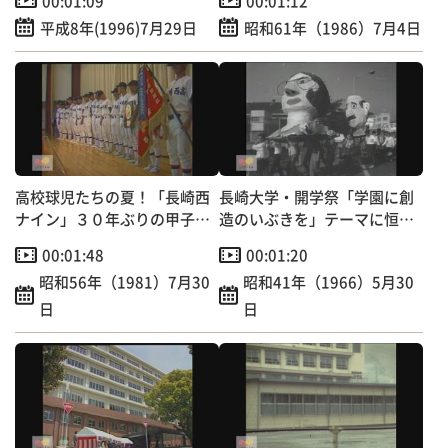
00:01:09
00:01:12
平成8年(1996)7月29日
昭和61年（1986）7月4日
高校球児たちの夏！「長崎西
長崎大学・開学祭「学園に創
ナイン」３０年ぶりの甲子園
造のいぶきを」テーマに恒例
出場へ～学校で激励壮行会
の仮装行列
00:01:48
00:01:20
昭和56年（1981）7月30
昭和41年（1966）5月30
日
日