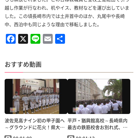
越し作業が行なわれ、机やイス、教材などを運び出していま
した。この頃長崎市内では土井首中のほか、丸尾中や長崎
中、西泊中も同じような理由で移転しました。
F
X
Li
E
共
a
n
m
有
c
e
ai
おすすめ動画
e
l
b
o
o
k
波佐見高ナイン初の甲子園へ
平戸・猶興館高校～長崎県内
～グラウンドに花火！県大会
最古の鉄筋校舎お別れ式、取
優勝報告会
り壊しへ