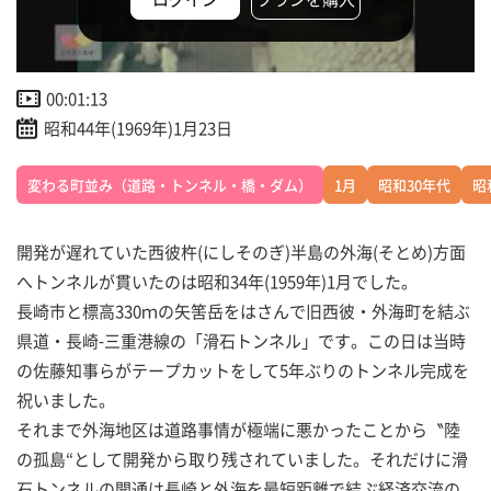
00:01:13
昭和44年(1969年)1月23日
変わる町並み（道路・トンネル・橋・ダム）
1月
昭和30年代
昭
開発が遅れていた西彼杵(にしそのぎ)半島の外海(そとめ)方面
へトンネルが貫いたのは昭和34年(1959年)1月でした。
長崎市と標高330ｍの矢筈岳をはさんで旧西彼・外海町を結ぶ
県道・長崎‐三重港線の「滑石トンネル」です。この日は当時
の佐藤知事らがテープカットをして5年ぶりのトンネル完成を
祝いました。
それまで外海地区は道路事情が極端に悪かったことから〝陸
の孤島“として開発から取り残されていました。それだけに滑
石トンネルの開通は長崎と外海を最短距離で結ぶ経済交流の