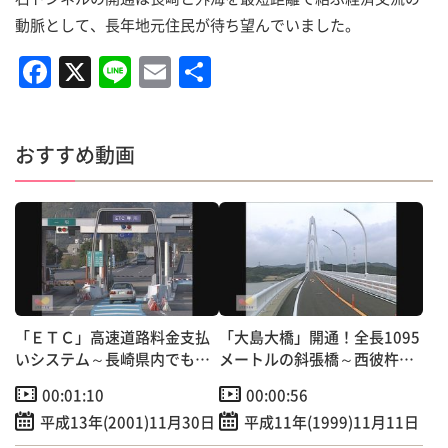
動脈として、長年地元住民が待ち望んでいました。
F
X
Li
E
共
a
n
m
有
c
e
ai
おすすめ動画
e
l
b
o
o
k
「ＥＴＣ」高速道路料金支払
「大島大橋」開通！全長1095
いシステム～長崎県内でも運
メートルの斜張橋～西彼杵半
用開始！
島と陸続きに！
00:01:10
00:00:56
平成13年(2001)11月30日
平成11年(1999)11月11日