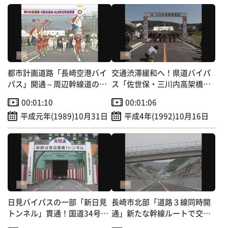
都市計画道路「長崎空港バイ
交通渋滞緩和へ！県道バイパ
パス」開通～周辺幹線道の交
ス「佐世保・三川内高架橋」
通混雑緩和へ
開通
00:01:10
00:01:06
平成元年(1989)10月31日
平成4年(1992)10月16日
日見バイパスの一部「新日見
長崎市北部「道路３線同時開
トンネル」貫通！国道34号交
通」新たな幹線ルートで交通
通混雑緩和へ
混雑緩和へ