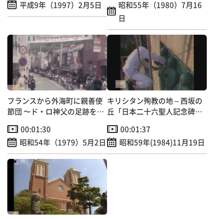
平成9年（1997）2月5日
昭和55年（1980）7月16
日
フランスから外海町に親善使
キリシタン殉教の地～西坂の
節団 〜ド・ロ神父の足跡を訪
丘「日本二十六聖人記念碑」
ねて～
清掃作業
00:01:30
00:01:37
昭和54年（1979）5月2日
昭和59年(1984)11月19日