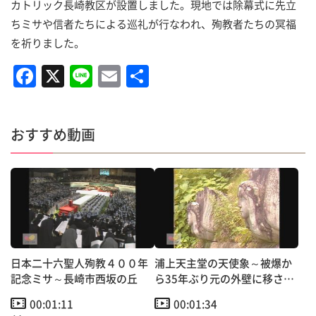
カトリック長崎教区が設置しました。現地では除幕式に先立
ちミサや信者たちによる巡礼が行なわれ、殉教者たちの冥福
を祈りました。
F
X
Li
E
共
a
n
m
有
c
e
ai
おすすめ動画
e
l
b
o
o
k
日本二十六聖人殉教４００年
浦上天主堂の天使象～被爆か
記念ミサ～長崎市西坂の丘
ら35年ぶり元の外壁に移され
復元へ
00:01:11
00:01:34