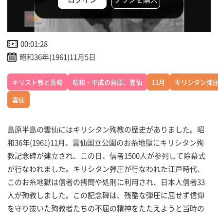
00:01:28
昭和36年(1961)11月5日
キリスト教と長崎
昭和・平成の島原、雲仙
11月
キリシタン弾
雲仙
島原半島の雲仙にはキリシタン殉教の歴史がありました。昭
和36年(1961)11月、雲仙国立公園のお糸地獄にキリシタン殉
教記念碑が建立され、この日、信者1500人が参列して除幕式
が行なわれました。キリシタン弾圧が行なわれた江戸時代、
このお糸地獄は信者の拷問や処刑に利用され、日本人信者33
人が殉教しました。この記念碑は、残酷な弾圧に屈せず信仰
を守り抜いた殉教者たちの不屈の精神をたたえようと当時の