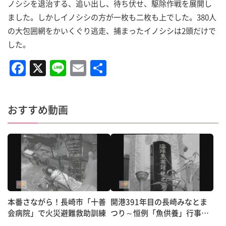
ノシシを退治する、追い出し、待ち伏せ、駆除作戦を展開し
ました。しかしイノシシの方が一枚も二枚も上でした。380人
の大包囲網をかいくぐり逃走、捕まったイノシシは2頭だけで
した。
F
X
Li
E
共
a
n
m
有
c
e
ai
おすすめ動画
e
l
b
o
o
k
本番さながら！長崎市「十善
開港391年目の長崎みなとま
会病院」で火災避難救助訓練
つり～恒例「魚供養」行事
【昭和のＴＶニュース】