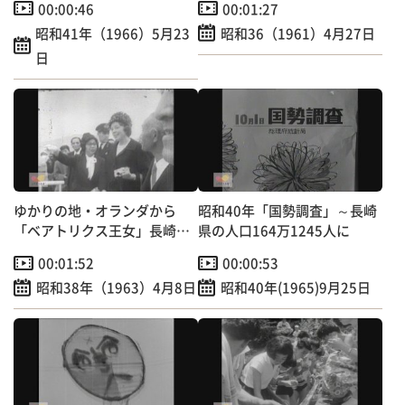
00:00:46
00:01:27
昭和41年（1966）5月23
昭和36（1961）4月27日
日
ゆかりの地・オランダから
昭和40年「国勢調査」～長崎
「ベアトリクス王女」長崎訪
県の人口164万1245人に
問～出島跡で記念植樹 【昭
00:01:52
00:00:53
和のＴＶニュース】
昭和38年（1963）4月8日
昭和40年(1965)9月25日