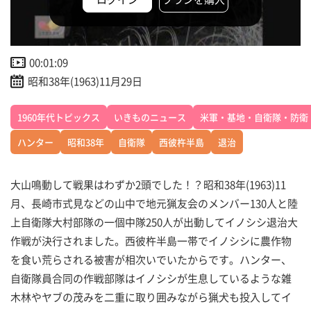
00:01:09
昭和38年(1963)11月29日
1960年代トピックス
いきものニュース
米軍・基地・自衛隊・防衛
ハンター
昭和38年
自衛隊
西彼杵半島
退治
大山鳴動して戦果はわずか2頭でした！？昭和38年(1963)11
月、長崎市式見などの山中で地元猟友会のメンバー130人と陸
上自衛隊大村部隊の一個中隊250人が出動してイノシシ退治大
作戦が決行されました。西彼杵半島一帯でイノシシに農作物
を食い荒らされる被害が相次いでいたからです。ハンター、
自衛隊員合同の作戦部隊はイノシシが生息しているような雑
木林やヤブの茂みを二重に取り囲みながら猟犬も投入してイ