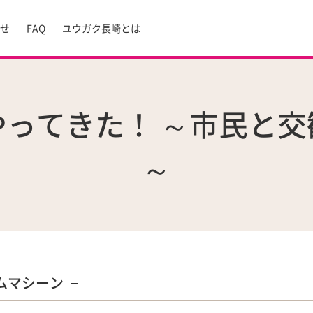
らせ
FAQ
ユウガク長崎とは
ってきた！ ～市民と
～
ムマシーン