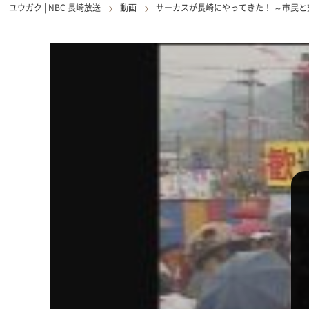
ユウガク | NBC 長崎放送
動画
サーカスが長崎にやってきた！ ～市民