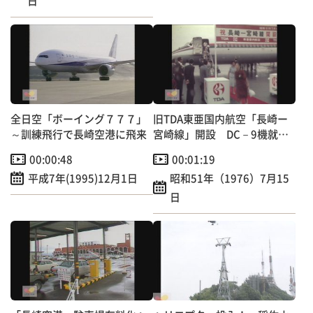
日
全日空「ボーイング７７７」
旧TDA東亜国内航空「長崎ー
～訓練飛行で長崎空港に飛来
宮崎線」開設 DC－9機就
航
00:00:48
00:01:19
平成7年(1995)12月1日
昭和51年（1976）7月15
日