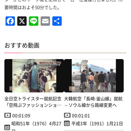
要時間はおよそ50分でした。
F
X
Li
E
共
a
n
m
有
c
e
ai
おすすめ動画
e
l
b
o
o
k
全日空トライスター就航記念
大韓航空「長崎‐釜山線」就航
「空飛ぶファッションショ
～ソウル線から路線変更へ
ー」開催！
00:01:09
00:01:01
昭和51年（1976）4月27
平成3年（1991）1月21日