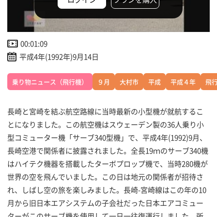
00:01:09
平成4年(1992年)9月14日
乗り物ニュース（飛行機）
９月
大村市
平成
平成４年
飛
長崎と宮崎を結ぶ航空路線に当時最新の小型機が就航するこ
とになりました。この航空機はスウェーデン製の36人乗り小
型コミューター機「サーブ340型機」で、平成4年(1992)9月、
長崎空港で関係者に披露されました。全長19ｍのサーブ340機
はハイテク機器を搭載したターボプロップ機で、当時280機が
世界の空を飛んでいました。この日は地元の関係者が招待さ
れ、しばし空の旅を楽しみました。長崎-宮崎線はこの年の10
月から旧日本エアシステムの子会社だった日本エアコミュー
ターがこのサーブ機を使用して一日一往復運行しました。所