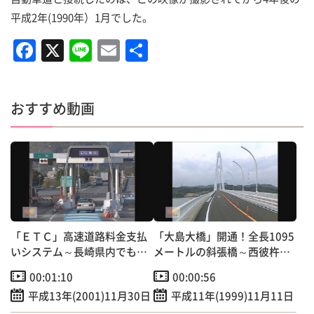
平成2年(1990年）1月でした。
F
X
Li
E
共
a
n
m
有
c
e
ai
おすすめ動画
e
l
b
o
o
k
「ＥＴＣ」高速道路料金支払
「大島大橋」開通！全長1095
いシステム～長崎県内でも運
メートルの斜張橋～西彼杵半
用開始！
島と陸続きに！
00:01:10
00:00:56
平成13年(2001)11月30日
平成11年(1999)11月11日