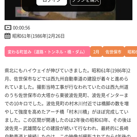
00:00:56
昭和61年(1986年)2月26日
変わる町並み（道路・トンネル・橋・ダム）
2月
佐世保市
昭和
県北にもハイウェイが伸びていきました。昭和61年(1986年)2
月、佐世保市などでは西九州自動車道の建設が着々と進めら
れていました。撮影当時工事が行なわれていたのは西九州道
のうち佐世保市の大塔から東彼波佐見町、波佐見インターま
での10キロでした。波佐見町の村木川付近では橋脚の数を増
やして強度を高めたアーチ橋「村木川橋」がほぼ完成してい
ました。この区間が開通したのは2年後の昭和63年、その後は
波佐見～武雄間などの建設が続いて行なわれ、最終的に長崎
自動車道と接続したのは、この映像が撮影されてから4年後の