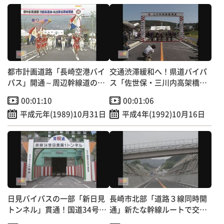
都市計画道路「長崎空港バイ
交通渋滞緩和へ！県道バイパ
パス」開通～周辺幹線道の交
ス「佐世保・三川内高架橋」
通混雑緩和へ
開通
00:01:10
00:01:06
平成元年(1989)10月31日
平成4年(1992)10月16日
日見バイパスの一部「新日見
長崎市北部「道路３線同時開
トンネル」貫通！国道34号交
通」新たな幹線ルートで交通
通混雑緩和へ
混雑緩和へ